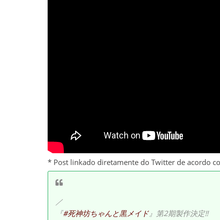
* Post linkado diretamente do Twitter de acordo c
／
『
#死神坊ちゃんと黒メイド
』第2期製作決定‼️