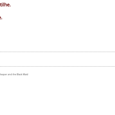
ilhe.
.
aper and the Black Maid