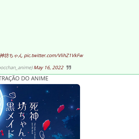
死神坊ちゃん
pic.twitter.com/VlihZ1VkFw
han_anime)
May 16, 2022
TRAÇÃO DO ANIME