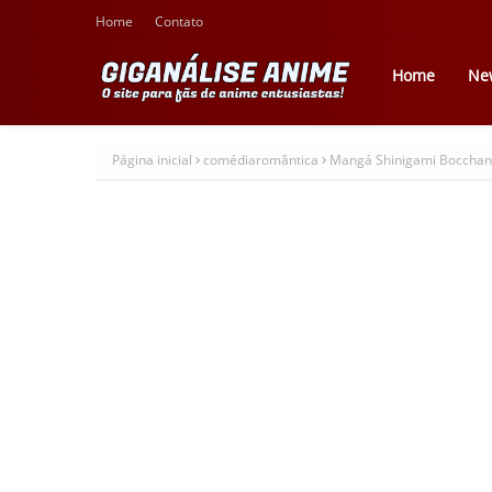
Home
Contato
Home
Ne
Página inicial
comédiaromântica
Mangá Shinigami Bocchan 