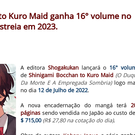
to Kuro Maid ganha 16° volume no
streia em 2023.
A editora
Shogakukan
lançará o
16° volu
de
Shinigami Bocchan to Kuro Maid
(O Duq
Da Morte E A Empregada Sombria)
logo ma
no dia
12 de Julho de 2022
.
A nova encadernação do mangá terá
2
páginas
sendo vendida no Japão ao custo d
$ 715,00
(R$ 27,80 na cotação do dia)
.