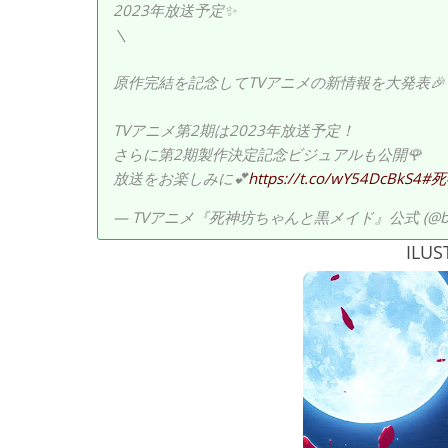
2023年放送予定✨
＼
原作完結を記念してTVアニメの新情報を大発表🎉
TVアニメ第2期は2023年放送予定！
さらに第2期製作決定記念ビジュアルも公開🌹
放送をお楽しみに💕
https://t.co/wY54DcBkS4
#
— TVアニメ『死神坊ちゃんと黒メイド』公式 (@bocc
ILUS