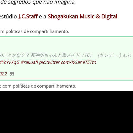
r de segredos que não imagina.
estúdio
J.C.Staff
e a
Shogakukan Music & Digital
.
om políticas de compartilhamento.
ことかな？？ 死神坊ちゃんと黒メイド（16） （サンデーうぇぶ
tP4YcYvXqG
#rakuafl
pic.twitter.com/KGaneTETtn
2022
o com políticas de compartilhamento.