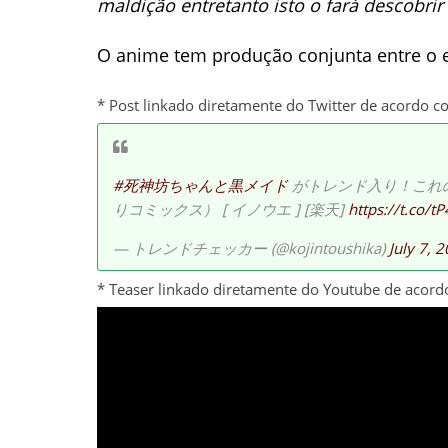
maldição entretanto isto o fará descobri
O anime tem produção conjunta entre o 
* Post linkado diretamente do Twitter de acordo c
#死神坊ちゃんと黒メイド
がトレンド入り！これの
りコミックス） [ イノウエ ] [楽天]
https://t.co/
— トレンドチェッカー (@kojintoushika)
July 7, 
* Teaser linkado diretamente do Youtube de acord