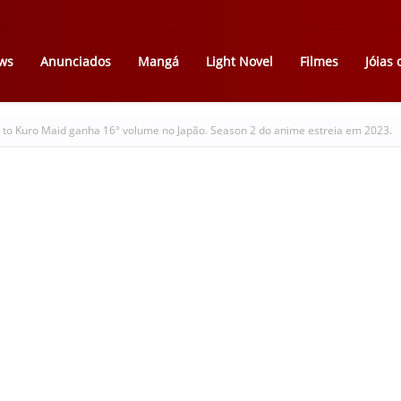
ws
Anunciados
Mangá
Light Novel
Filmes
Jóias
to Kuro Maid ganha 16° volume no Japão. Season 2 do anime estreia em 2023.