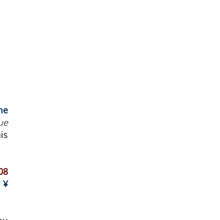
me
ue
is
08
e
¥