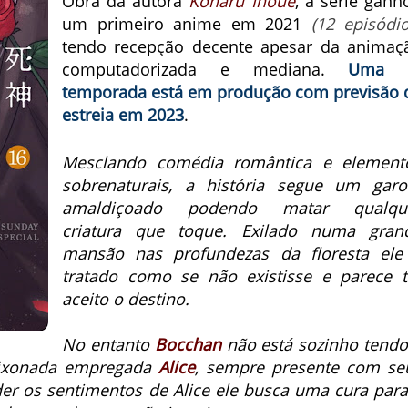
Obra da autora
Koharu Inoue
, a série ganh
um primeiro anime em 2021
(12 episódio
tendo recepção decente apesar da animaç
computadorizada e mediana.
Uma 
temporada está em produção com previsão 
estreia em 2023
.
Mesclando comédia romântica e element
sobrenaturais, a história segue um garo
amaldiçoado podendo matar qualqu
criatura que toque.
Exilado numa gran
mansão nas profundezas da floresta ele
tratado como se não existisse e parece t
aceito o destino.
No entanto
Bocchan
não está sozinho tendo
ixonada empregada
Alice
, sempre presente com se
der os sentimentos de Alice
ele busca uma cura para