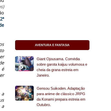
ou
s)
ão
2ª
de
os
AVENTURA E FANTASIA
to
er
Giant Ojousama. Comédia
de
sobre garota kaijuu volumosa e
 é
cheia da grana estreia em
er
Janeiro.
Gensou Suikoden. Adaptação
 a
para anime de clássico JRPG
us
da Konami prepara estreia em
Outubro.
 a