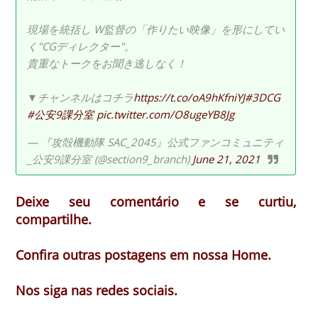
現場を統括し W監督の「作りたい映像」を形にしてい
く"CGディレクター"。
貴重なトークをお聞き逃しなく！
▼チャンネルはコチラ
https://t.co/oA9hKfniYJ
#3DCG
#公安9課分室
pic.twitter.com/O8ugeYB8Jg
— 『攻殻機動隊 SAC_2045』公式ファンコミュニティ
_公安9課分室 (@section9_branch)
June 21, 2021
Deixe seu comentário e se curtiu,
compartilhe.
Confira outras postagens em nossa Home.
Nos siga nas redes sociais.