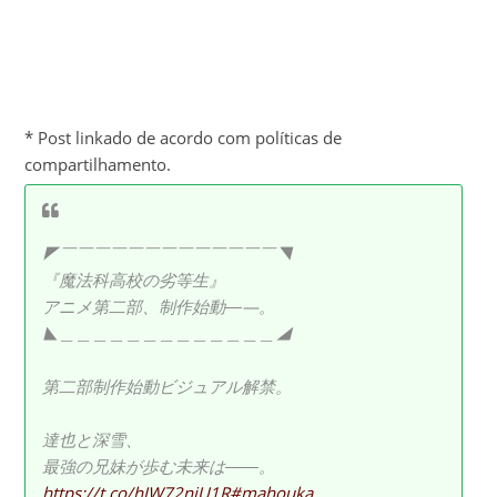
* Post linkado de acordo com políticas de
compartilhamento.
◤￣￣￣￣￣￣￣￣￣￣￣￣￣◥
『魔法科高校の劣等生』
アニメ第二部、制作始動―—。
◣＿＿＿＿＿＿＿＿＿＿＿＿＿◢
第二部制作始動ビジュアル解禁。
達也と深雪、
最強の兄妹が歩む未来は――。
https://t.co/hJW72njU1R
#mahouka