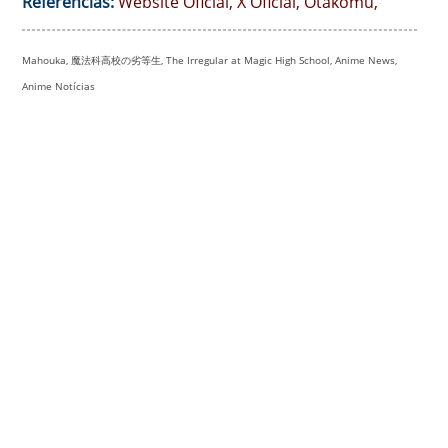
Referências:
Website Oficial
,
X Oficial
,
Otakomu
,
Mahouka, 魔法科高校の劣等生, The Irregular at Magic High School, Anime News,
Anime Notícias