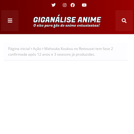
Página inicial
Ação
Mahouka Koukou no Rettousei tem fase 2
confirmada após 12 anos e 3 seasons já produzidas.