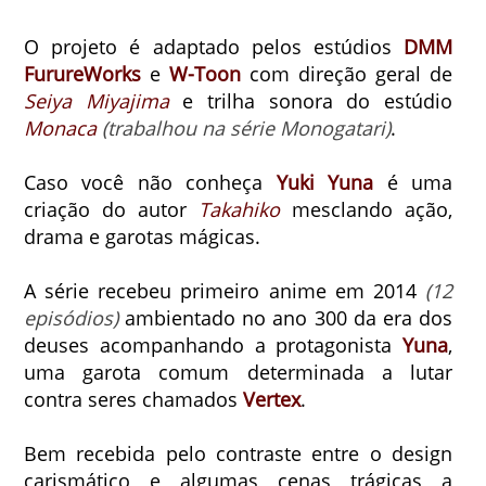
O projeto é adaptado pelos estúdios
DMM
FurureWorks
e
W-Toon
com direção geral de
Seiya Miyajima
e trilha sonora do estúdio
Monaca
(trabalhou na série Monogatari)
.
Caso você não conheça
Yuki Yuna
é uma
criação do autor
Takahiko
mesclando ação,
drama e garotas mágicas.
A série recebeu primeiro anime em 2014
(12
episódios)
ambientado no ano 300 da era dos
deuses acompanhando a protagonista
Yuna
,
uma garota comum determinada a lutar
contra seres chamados
Vertex
.
Bem recebida pelo contraste entre o design
carismático e algumas cenas trágicas a