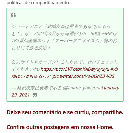
políticas de compartilhamento.
ショートアニメ『結城友奈は勇者である ちゅるっ
と！』が、2021年4月から毎週(金)25：50頃〜MBS／
TBS系列全国ネット「スーパーアニメイズム」枠のお
しりにて放送決定！
公式サイトもオープンしましたので、ぜひチェックし
てくださいね♪
https://t.co/3VPbtbnKAD
#yuyuyu
#ゆ
ゆゆい
#ちゅるっと
pic.twitter.com/Vw0GnZ3W8S
— 結城友奈は勇者である (@anime_yukiyuna)
January
29, 2021
Deixe seu comentário e se curtiu, compartilhe.
Confira outras postagens em nossa Home.