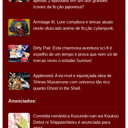
apenas 2 episódios em um dos grandes
ícones da ficção japonesa?
Armitage III. Lore complexa e temas atuais
neste ofuscado anime de ficção cyberpunk.
Dirty Pair. Esta charmosa aventura sci-fi é
espelho de um tempo e prova que nem só de
mecas viveu o estúdio Sunrise!
Appleseed. A incrível e injustiçada obra de
Shirow Masamune com universo tão rico
quanto Ghost in the Shell.
Anunciados:
Comédia romântica Kusunoki-san wa Koukou
Debut ni Shippaishiteiru é anunciada para