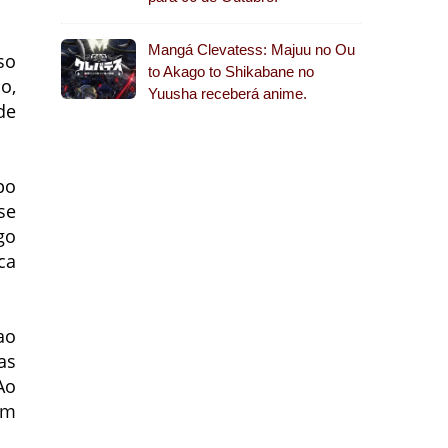
Mangá Clevatess: Majuu no Ou
so
to Akago to Shikabane no
o,
Yuusha receberá anime.
de
.
po
se
go
ca
ao
as
Ao
em