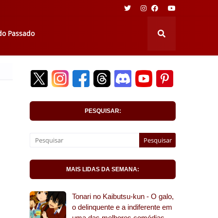
 do Passado
PESQUISAR:
MAIS LIDAS DA SEMANA:
Tonari no Kaibutsu-kun - O galo,
o delinquente e a indiferente em
uma das melhores comédias