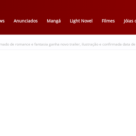
ws
Anunciados
Mangá
Light Novel
Filmes
Jóias
ado de romance e fantasia ganha novo trailer, ilustração e confirmada data de