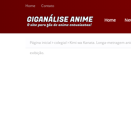
Home
Contato
Home
Ne
Página inicial
colegial
Kimi wa Kanata. Longa-metragem anim
exibição.