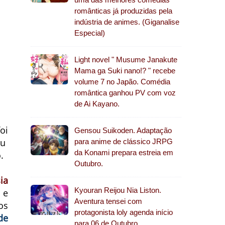
românticas já produzidas pela
indústria de animes. (Giganalise
Especial)
Light novel " Musume Janakute
Mama ga Suki nano!? " recebe
volume 7 no Japão. Comédia
romântica ganhou PV com voz
de Ai Kayano.
oi
Gensou Suikoden. Adaptação
ou
para anime de clássico JRPG
da Konami prepara estreia em
.
Outubro.
ia
Kyouran Reijou Nia Liston.
e
Aventura tensei com
os
protagonista loly agenda início
de
para 06 de Outubro.