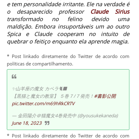
e tem personalidade irritante. Ele na verdade é
o desaparecido professor
Claude Sirius
transformado no felino devido uma
maldição.
Embora insuportáveis um ao outro
Spica e Claude cooperam no intuito de
quebrar o feitiço enquanto ela aprende magia.
* Post linkado diretamente do Twitter de acordo com
políticas de compartilhamento.
✨山羊座の魔女 カペラ🐈‍⬛
【黒猫と魔女の教室】 ５巻７/７発売！
#書影公開
pic.twitter.com/m69hRkCRTV
— 金田陽介＠猫魔女4巻発売中 (@yousukekaneda)
June 18, 2023
* Post linkado diretamente do Twitter de acordo com