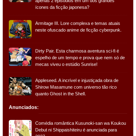
apenas 2 episódios em um dos grandes
ícones da ficção japonesa?
Armitage III. Lore complexa e temas atuais
neste ofuscado anime de ficção cyberpunk.
Dirty Pair. Esta charmosa aventura sci-fi é
espelho de um tempo e prova que nem só de
mecas viveu o estúdio Sunrise!
Appleseed. A incrível e injustiçada obra de
Shirow Masamune com universo tão rico
quanto Ghost in the Shell.
Anunciados:
Comédia romântica Kusunoki-san wa Koukou
Debut ni Shippaishiteiru é anunciada para