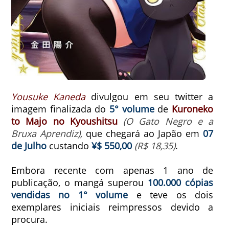
Yousuke Kaneda
divulgou em seu twitter a
imagem finalizada do
5° volume
de
Kuroneko
to Majo no Kyoushitsu
(O Gato Negro e a
Bruxa Aprendiz),
que chegará ao Japão em
07
de Julho
custando
¥$ 550,00
(R$ 18,35)
.
Embora recente com apenas 1 ano de
publicação, o mangá superou
100.000 cópias
vendidas no 1° volume
e teve os dois
exemplares iniciais reimpressos devido a
procura.