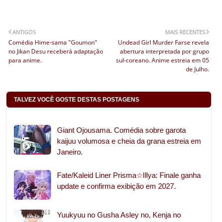
ANTIGOS
MAIS RECENTES
Comédia Hime-sama "Goumon"
Undead Girl Murder Farse revela
no Jikan Desu receberá adaptação
abertura interpretada por grupo
para anime.
sul-coreano. Anime estreia em 05
de Julho.
TALVEZ VOCÊ GOSTE DESTAS POSTAGENS
Giant Ojousama. Comédia sobre garota
kaijuu volumosa e cheia da grana estreia em
Janeiro.
Fate/Kaleid Liner Prisma☆Illya: Finale ganha
update e confirma exibição em 2027.
Yuukyuu no Gusha Asley no, Kenja no