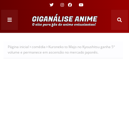
Página inicial
comédia
Kuroneko to Majo no Kyoushitsu ganha 5°
volume e permanece em ascensão no mercado japonês.