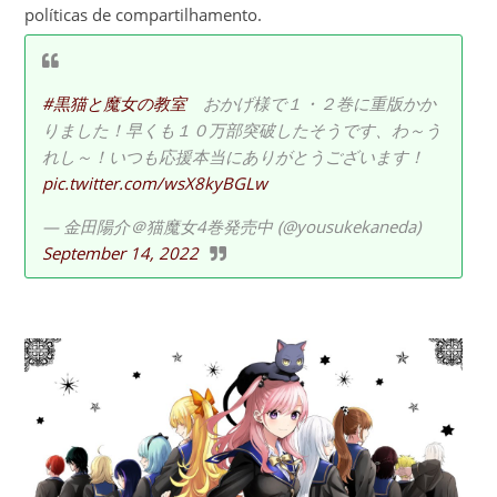
políticas de compartilhamento.
#黒猫と魔女の教室
おかげ様で１・２巻に重版かか
りました！早くも１０万部突破したそうです、わ～う
れし～！いつも応援本当にありがとうございます！
pic.twitter.com/wsX8kyBGLw
— 金田陽介＠猫魔女4巻発売中 (@yousukekaneda)
September 14, 2022