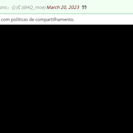
ns』公式 (@AQ_moe)
March 20, 2023
 com políticas de compartilhamento.