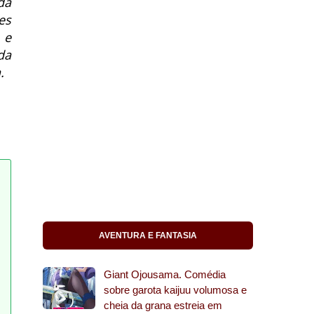
da
es
 e
da
.
AVENTURA E FANTASIA
Giant Ojousama. Comédia
sobre garota kaijuu volumosa e
cheia da grana estreia em