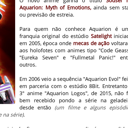
O novo anime ganha o título
Sousei 
Aquarion: Myth of Emotions,
ainda sem sta
ou previsão de estreia.
Para quem não conhece Aquarion é u
franquia original do estúdio
Satelight
inicia
em 2005, época onde
mecas de ação
voltar
aos holofotes com animes tipo "Code Geass
"Eureka Seven" e "Fullmetal Panic!" ent
outros.
Em 2006 veio a sequência "Aquarion Evol" fei
em parceria com o estúdio 8Bit. Entretanto
3° anime "Aquarion Logos", de 2015, não f
bem recebido pondo a série na geladei
desde então
(um filme e alguns episódi
 na série)
.