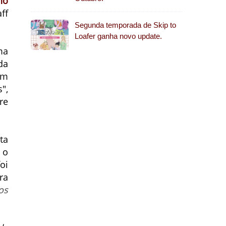
no
ff
Segunda temporada de Skip to
Loafer ganha novo update.
ma
da
am
",
re
ta
 o
oi
ra
os