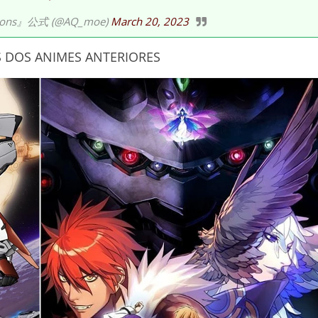
ns』公式 (@AQ_moe)
March 20, 2023
S DOS ANIMES ANTERIORES