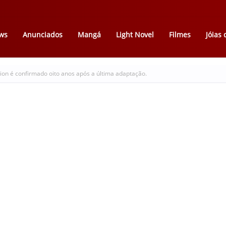
ws
Anunciados
Mangá
Light Novel
Filmes
Jóias
on é confirmado oito anos após a última adaptação.