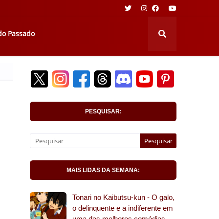
 do Passado
PESQUISAR:
MAIS LIDAS DA SEMANA:
Tonari no Kaibutsu-kun - O galo,
o delinquente e a indiferente em
uma das melhores comédias