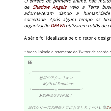
O enredo do primeiro anime, não muito 
de
Shadow Angels
veio a Terra busc
adormeceram dando a humanidade 
sociedade.
Após algum tempo os Shad
organização
DEAVA
utilizarem robôs de
A série foi idealizada pelo diretor e desi
* Vídeo linkado diretamente do Twitter de acordo 
╭━━━━━━━━━━━━━╮
想星のアクエリオン
Myth of Emotions
╰━━━━━━ｖ━━━━━━╯
▶️制作決定PV公開！
歴代シリーズの映像と共にお楽しみください🤖
#a