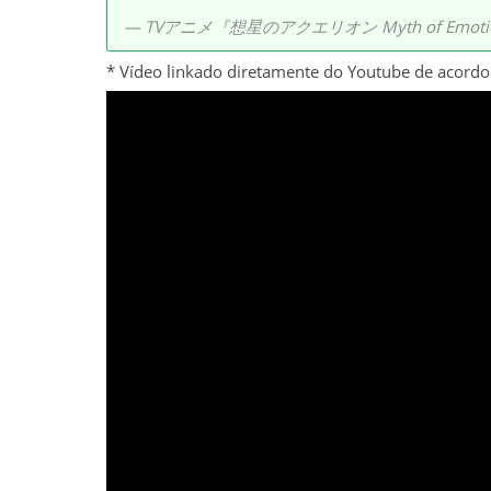
— TVアニメ『想星のアクエリオン Myth of Emotio
* Vídeo linkado diretamente do Youtube de acordo