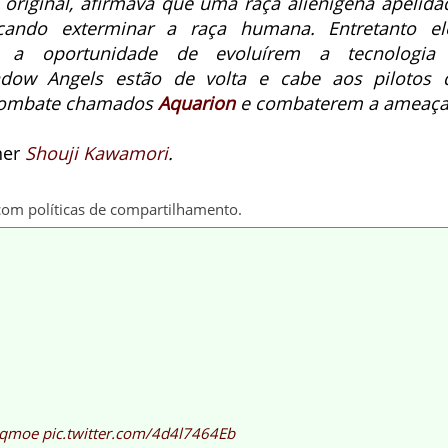
original, afirmava que uma raça alienígena apelida
ando exterminar a raça humana. Entretanto el
a oportunidade de evoluírem a tecnologia
ow Angels estão de volta e cabe aos pilotos 
 combate chamados
Aquarion
e combaterem a ameaça
gner
Shouji Kawamori
.
com políticas de compartilhamento.
qmoe
pic.twitter.com/4d4l7464Eb