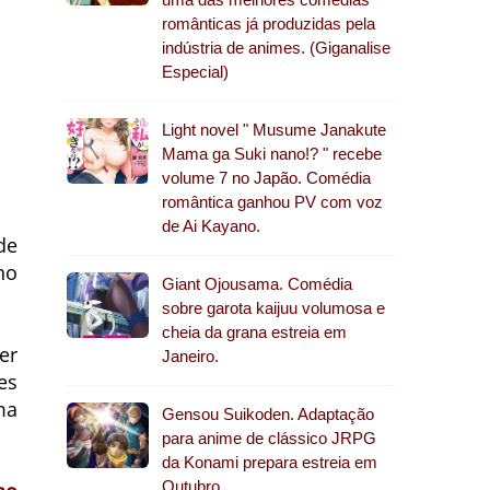
românticas já produzidas pela
indústria de animes. (Giganalise
Especial)
Light novel " Musume Janakute
Mama ga Suki nano!? " recebe
volume 7 no Japão. Comédia
romântica ganhou PV com voz
de Ai Kayano.
de
no
Giant Ojousama. Comédia
sobre garota kaijuu volumosa e
cheia da grana estreia em
er
Janeiro.
es
ma
Gensou Suikoden. Adaptação
para anime de clássico JRPG
da Konami prepara estreia em
Outubro.