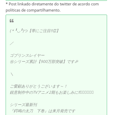
* Post linkado diretamente do twitter de acordo com
políticas de compartilhamento.
(＊╹◡╹)つ【帯にご注目‼️👏】
／
ゴブリンスレイヤー
㊗️シリーズ累計【900万部突破】です🎉
＼
ご愛顧ありがとうございます～！
鋭意制作中のTVアニメ2期もお楽しみに‼️🙇‍♀️🙇‍♀️🙇‍♀️
シリーズ最新刊
『鍔鳴の太刀 下巻』は来月発売です