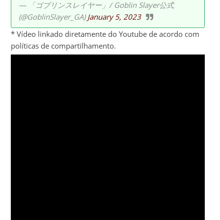
— 「ゴブリンスレイヤー」/ Goblin Slayer公式
(@GoblinSlayer_GA)
January 5, 2023
* Vídeo linkado diretamente do Youtube de acordo com
políticas de compartilhamento.