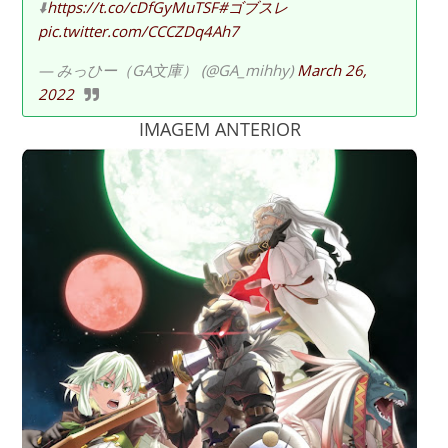
⬇️
https://t.co/cDfGyMuTSF
#ゴブスレ
pic.twitter.com/CCCZDq4Ah7
— みっひー（GA文庫） (@GA_mihhy)
March 26,
2022
IMAGEM ANTERIOR