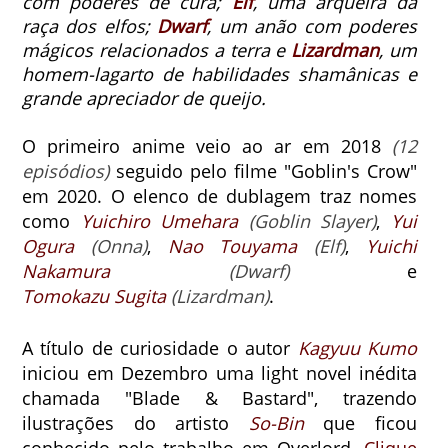
com poderes de cura;
Elf
, uma arqueira da
raça dos elfos;
Dwarf
, um anão com poderes
mágicos relacionados a terra e
Lizardman
, um
homem-lagarto de habilidades shamânicas e
grande apreciador de queijo.
O primeiro anime veio ao ar em 2018
(12
episódios)
seguido pelo filme "Goblin's Crow"
em 2020.
O elenco de dublagem traz nomes
como
Yuichiro Umehara
(Goblin Slayer)
,
Yui
Ogura
(Onna)
,
Nao Touyama
(Elf)
,
Yuichi
Nakamura
(Dwarf)
e
Tomokazu
Sugita
(Lizardman)
.
A título de curiosidade o autor
Kagyuu Kumo
iniciou em Dezembro uma light novel inédita
chamada "
Blade & Bastard", trazendo
ilustrações do artisto
So-Bin
que ficou