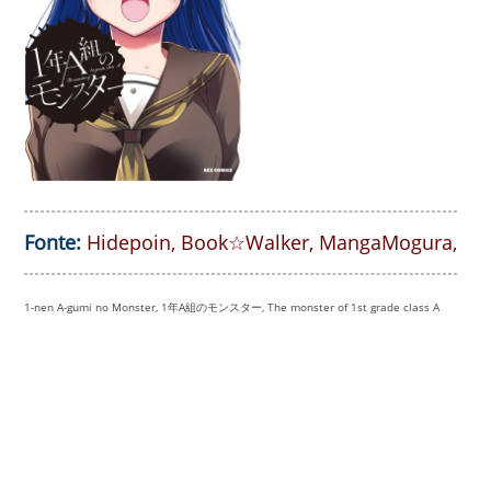
Fonte:
Hidepoin
,
Book☆Walker
,
MangaMogura
,
1-nen A-gumi no Monster, 1年A組のモンスター, The monster of 1st grade class A