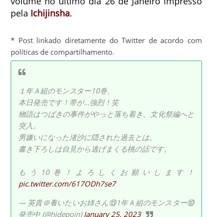
volume no último dia 26 de Janeiro impresso
pela
Ichijinsha
.
* Post linkado diretamente do Twitter de acordo com
políticas de compartilhamento.
１年Ａ組のモンスター10巻、
本日発売です！帯が…強烈！笑
物語はつばきの事件がやっと落ち着き、文化祭編へと
突入。
男嫌いになった渚沙に隠された過去とは。
書き下ろしは自見から逃げまくる桃の話です。
もう10巻！よろしくお願いします！
pic.twitter.com/617ODh7se7
— 英貴＠養いたいお姉さん⑬1年Ａ組のモンスター⑩
発売中 (@hidepoin)
January 25, 2023