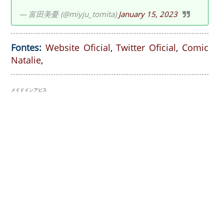
— 富田美憂 (@miyju_tomita)
January 15, 2023
Fontes:
Website Oficial
,
Twitter Oficial
,
Comic
Natalie
,
メイドインアビス