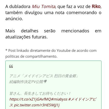
A dubladora
Miu Tomita
, que faz a voz de
Riko
,
também divulgou uma nota comemorando o
anúncio.
Mais detalhes serão mencionados em
atualizações futuras.
* Post linkado diretamente do Youtube de acordo com
políticas de compartilhamento.
アニメ「メイドインアビス 烈日の黄金郷」
続編制作決定PV公開🎥
皆さん、長生きしてお待ちください！
https://t.co/xZ1jGAvfMQ
#miabyss
#メイドインアビ
ス
pic.twitter.com/r3HE5MjJ1j