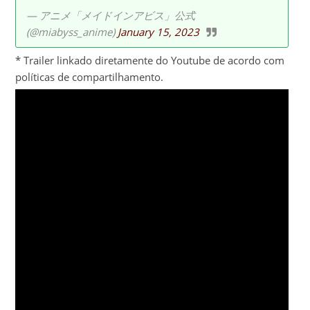
— アニメ「メイドインアビス」公式
(@miabyss_anime)
January 15, 2023
* Trailer linkado diretamente do Youtube de acordo com
políticas de compartilhamento.