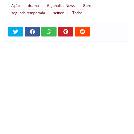
Ação
drama
Giganalise News
Gore
segunda temporada
seinen
Todos