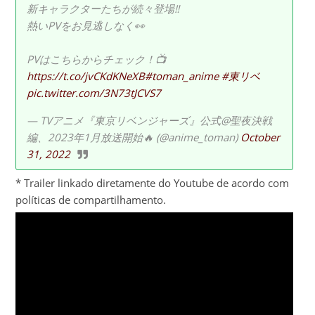
新キャラクターたちが続々登場‼️
熱いPVをお見逃しなく👀
PVはこちらからチェック！📺
https://t.co/jvCKdKNeXB
#toman_anime
#東リベ
pic.twitter.com/3N73tJCVS7
— TVアニメ『東京リベンジャーズ』公式@聖夜決戦
編、2023年1月放送開始🔥 (@anime_toman)
October
31, 2022
* Trailer linkado diretamente do Youtube de acordo com
políticas de compartilhamento.