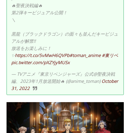
🔥聖夜決戦編🔥
第2弾キービジュアル公開！
＼
黒龍（ブラックドラゴン）の面々も並んだキービジュ
アルが解禁‼️
放送をお楽しみに！
✨
https://t.co/5vMwH6QVPb
#toman_anime
#東リベ
pic.twitter.com/pXZYjyMUSx
— TVアニメ『東京リベンジャーズ』公式@聖夜決戦
編、2023年1月放送開始🔥 (@anime_toman)
October
31, 2022