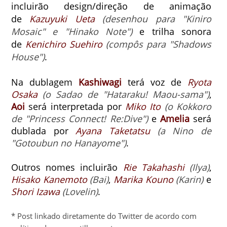
incluirão design/direção de animação
de
Kazuyuki Ueta
(desenhou para "Kiniro
Mosaic" e "Hinako Note")
e trilha sonora
de
Kenichiro Suehiro
(compôs para "Shadows
House")
.
Na dublagem
Kashiwagi
terá voz de
Ryota
Osaka
(o Sadao de "Hataraku! Maou-sama")
,
Aoi
será interpretada por
Miko Ito
(o Kokkoro
de "Princess Connect! Re:Dive")
e
Amelia
será
dublada por
Ayana Taketatsu
(a Nino de
"Gotoubun no Hanayome")
.
Outros nomes incluirão
Rie Takahashi
(Ilya)
,
Hisako Kanemoto
(Bai)
,
Marika Kouno
(Karin)
e
Shori Izawa
(Lovelin)
.
* Post linkado diretamente do Twitter de acordo com