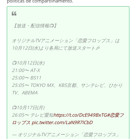
políticas de compartilhamento.
【放送・配信情報📺】
オリジナルTVアニメーション「恋愛フロップス」は
10月12日(水)より各局にて放送スタート🎉
📺10月12日(水)
21:00〜 AT-X
25:00〜 BS11
25:05〜 TOKYO MX、KBS京都、サンテレビ、ひかり
TV、ABEMA
📺10月17日(月)
26:05〜 テレビ愛知
https://t.co/DcE949BxTG
#恋愛フ
ロップス
pic.twitter.com/LaN9R7lCbD
— オリジナルTVアニメーション「恋愛フロップス」