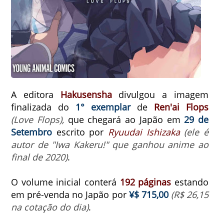
A editora
Hakusensha
divulgou a imagem
finalizada do
1° exemplar
de
Ren'ai Flops
(Love Flops),
que chegará ao Japão em
29 de
Setembro
escrito por
Ryuudai Ishizaka
(ele é
autor de "
Iwa Kakeru!" que ganhou anime ao
final de 2020
)
.
O volume inicial conterá
192 páginas
estando
em pré-venda no Japão por
¥$ 715,00
(R$ 26,15
na cotação do dia)
.