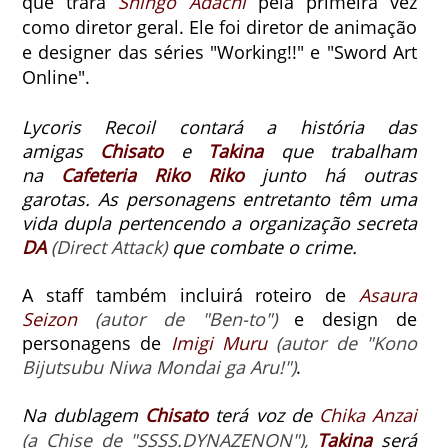
que trará
Shingo Adachi
pela primeira vez
como diretor geral. Ele foi diretor de animação
e designer das séries "Working!!" e "Sword Art
Online".
Lycoris Recoil contará a história das
amigas
Chisato
e
Takina
que trabalham
na
Cafeteria Riko Riko
junto há outras
garotas.
As personagens entretanto têm uma
vida dupla pertencendo a organização secreta
DA
(Direct Attack)
que combate o crime.
A staff também incluirá roteiro de
Asaura
Seizon
(autor de "Ben-to")
e design de
personagens de
Imigi Muru
(autor de "
Kono
Bijutsubu Niwa Mondai ga Aru!"
)
.
Na dublagem
Chisato
terá voz de
Chika Anzai
(a Chise de "SSSS.DYNAZENON"),
Takina
será