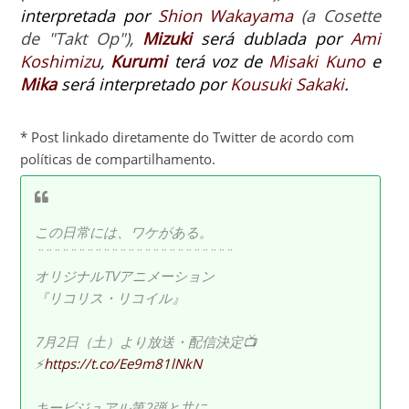
interpretada por
Shion Wakayama
(a Cosette
de "Takt Op"),
Mizuki
será dublada por
Ami
Koshimizu
,
Kurumi
terá voz de
Misaki Kuno
e
Mika
será interpretado por
Kousuki Sakaki
.
* Post linkado diretamente do Twitter de acordo com
políticas de compartilhamento.
この日常には、ワケがある。
¨¨¨¨¨¨¨¨¨¨¨¨¨¨¨¨¨¨¨¨¨¨¨¨
オリジナルTVアニメーション
『リコリス・リコイル』
7月2日（土）より放送・配信決定📺
⚡️
https://t.co/Ee9m81lNkN
キービジュアル第2弾と共に、