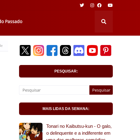
 do Passado
de
PESQUISAR:
MAIS LIDAS DA SEMANA:
Tonari no Kaibutsu-kun - O galo,
o delinquente e a indiferente em
uma das melhores comédias