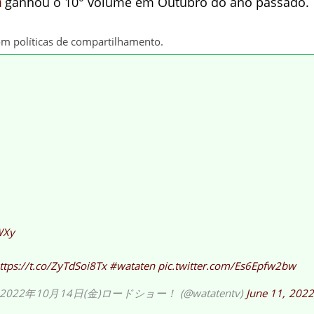
a
ganhou o 10° volume em Outubro do ano passado.
om políticas de compartilhamento.
WXy
ttps://t.co/ZyTdSoi8Tx
#wataten
pic.twitter.com/Es6Epfw2bw
年10月14日(金)ロードショー！ (@watatentv)
June 11, 202