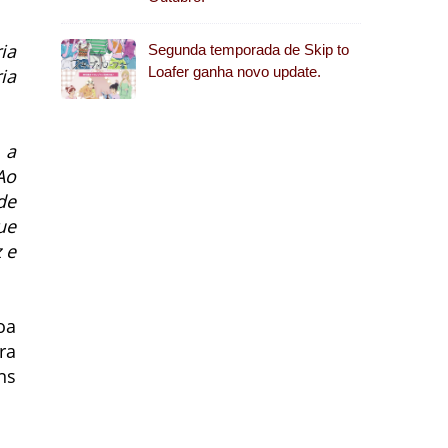
ia
Segunda temporada de Skip to
Loafer ganha novo update.
ia
 a
Ao
de
ue
 e
oa
ra
ns