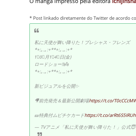
O mangá impresso pela editora
Ichijinsh
* Post linkado diretamente do Twitter de acordo c
私に天使が舞い降りた！プレシャス・フレンズ
*+:｡.｡:+**+:｡.｡:+*
1⃣0⃣月1⃣4⃣日(金)
ロードショー‼👼
*+:｡.｡:+**+:｡.｡:+*
新ビジュアルを公開✨
🎥前売発売＆最新公開劇場
https://t.co/T0cCCcM
🎫特典付ムビチケカード
https://t.co/arRt6S5IRU
h
— TVアニメ「私に天使が舞い降りた！」公式😇2022