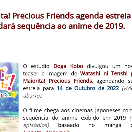
ta! Precious Friends agenda estreia
dará sequência ao anime de 2019.
O estúdio
Doga Kobo
divulgou um no
teaser e imagem de
Watashi ni Tenshi 
Maiorita! Precious Friends,
agendando s
estreia para
14 de Outubro de 2022
(víd
abaixo)
.
O filme chega aos cinemas japoneses co
sequência do anime exibido em 2019
(
episódios)
baseado no mangá 