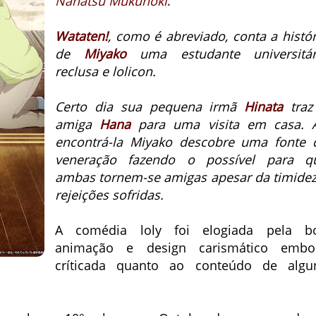
Nanatsu
Mukunoki
.
Wataten!
, como é abreviado, conta a histór
de
Miyako
uma estudante universitár
reclusa e lolicon.
Certo dia sua pequena irmã
Hinata
traz
amiga
Hana
para uma visita em casa. 
encontrá-la Miyako descobre uma fonte 
veneração fazendo o possível para q
ambas tornem-se amigas
apesar da timidez
rejeições sofridas.
A comédia loly foi elogiada pela b
animação e design carismático embo
críticada quanto ao conteúdo de algu