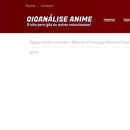
Home
Contato
Home
Ne
Página inicial
comédia
Watashi ni Tenshi ga Maiorita! Prec
2019.