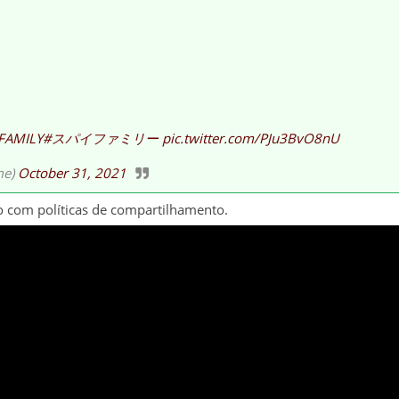
FAMILY
#スパイファミリー
pic.twitter.com/PJu3BvO8nU
me)
October 31, 2021
o com políticas de compartilhamento.