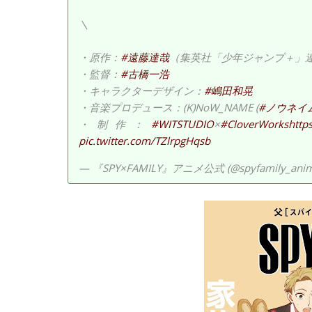
＼
・原作：
#遠藤達哉
（集英社「少年ジャンプ＋」
・監督：
#古橋一浩
・キャラクターデザイン：
#嶋田和晃
・音楽プロデュース：(K)NoW_NAME (
#ノウネイ
・制作：
#WITSTUDIO
×
#CloverWorks
http
pic.twitter.com/TZlrpgHqsb
— 『SPY×FAMILY』アニメ公式 (@spyfamily_ani