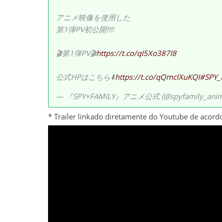
アニメ映像を使用した
第1弾PV初公開‼️‼️
🎬第1弾PV🎬
https://t.co/qI5Xo387l8
公式HPはこちら⬇️
https://t.co/qQmclXuKQI
#SPY_
— 『SPY×FAMILY』アニメ公式 (@spyfamily_ani
* Trailer linkado diretamente do Youtube de acord