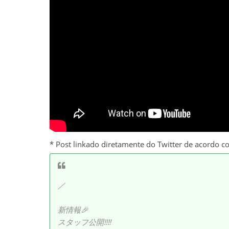
* Post linkado diretamente do Twitter de acordo c
／
新情報🎉
スタッフ公開‼️‼️