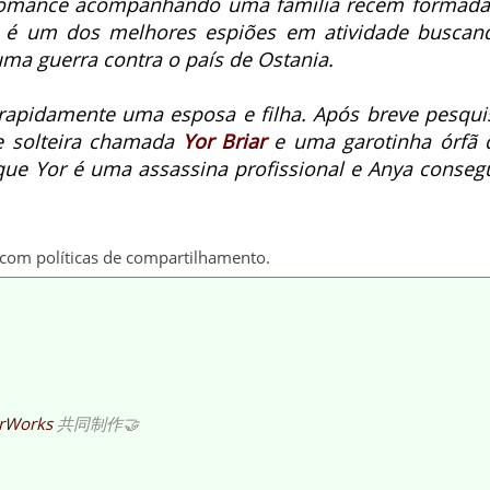
romance acompanhando uma família recém formada
é um dos melhores espiões em atividade buscan
ma guerra contra o país de Ostania.
 rapidamente uma esposa e filha. Após breve pesqui
e solteira chamada
Yor Briar
e uma garotinha órfã 
que Yor é uma assassina profissional e Anya conseg
o com políticas de compartilhamento.
rWorks
共同制作🤝