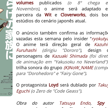
volumes
publicados
(o 8° chega 
Novembro)
, o anime será adaptado 
parceira da
Wit
e
Cloverworks
, dois bo
estúdios do cenário japonês atual.
O anúncio também confirma as informaçõ
vazadas esta semana pelo insider "
ryokuty
O anime terá direção geral de
Kazuhi
Furuhashi
(dirigiu "Dororo")
, design 
personagens de
Kazuaki Shimada
(foi dire
de animação em "Yakusoku no Neverland")
trilha sonora do grupo
(K)NoW_NAME
(comp
para "Dorohedoro" e "Fairy Gone")
.
O protagonista
Loyd
será dublado por
Taku
Eguchi
(o Zero de "Code Geass")
.
Obra do autor
Tatsuya Endo
,
Spy