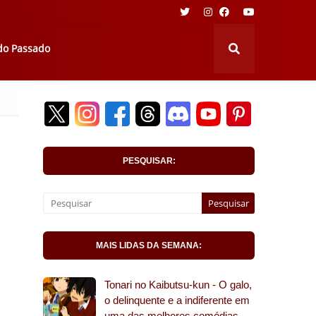
 do Passado
PESQUISAR:
MAIS LIDAS DA SEMANA:
Tonari no Kaibutsu-kun - O galo,
o delinquente e a indiferente em
uma das melhores comédias