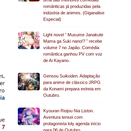
românticas já produzidas pela
indústria de animes. (Giganalise
Especial)
Light novel " Musume Janakute
Mama ga Suki nano!? " recebe
volume 7 no Japão. Comédia
romântica ganhou PV com voz
de Ai Kayano.
s,
Gensou Suikoden. Adaptação
er
para anime de clássico JRPG
da Konami prepara estreia em
ro
Outubro.
ia
Kyouran Reijou Nia Liston.
Aventura tensei com
ue
protagonista loly agenda início
m
7
para 06 de Outubro.