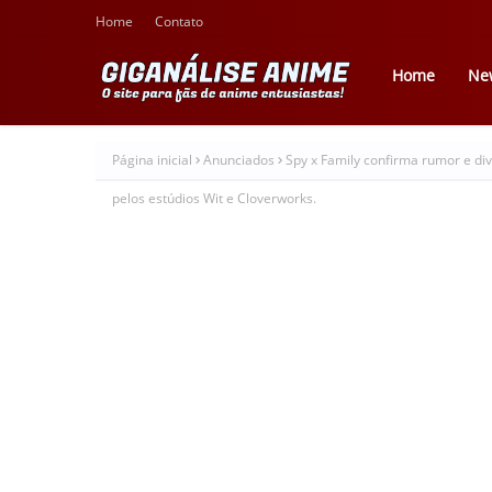
Home
Contato
Home
Ne
Página inicial
Anunciados
Spy x Family confirma rumor e div
pelos estúdios Wit e Cloverworks.