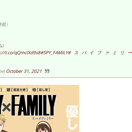
連載）
ム
)
s://t.co/qQmclXd9s8
#SPY_FAMILY
#スパイファミリー
me)
October 31, 2021