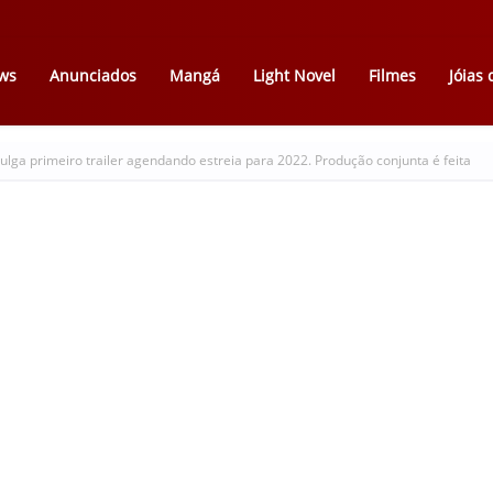
ws
Anunciados
Mangá
Light Novel
Filmes
Jóias
ulga primeiro trailer agendando estreia para 2022. Produção conjunta é feita