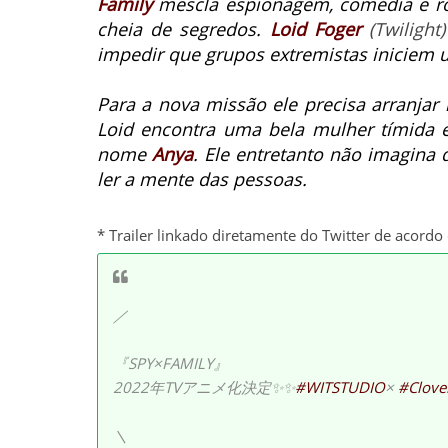
Family
mescla espionagem, comédia e 
cheia de segredos.
Loid Foger
(Twilight)
impedir que grupos extremistas iniciem u
Para a nova missão ele precisa arranjar
Loid encontra uma bela mulher tímida 
nome
Anya
. Ele
entretanto não imagina 
ler a mente das pessoas.
* Trailer linkado diretamente do Twitter de acord
／
『SPY×FAMILY』
2022年TVアニメ化決定✨✨
#WITSTUDIO
×
#Clove
＼