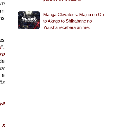
em
em
Mangá Clevatess: Majuu no Ou
ns
to Akago to Shikabane no
Yuusha receberá anime.
es
a
".
ro
de
tor
e
ôs
ya
 x