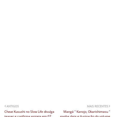
ANTIGOS
MAIS RECENTES
Cheat Kusushi no Slow Life divulga
Mangá " Kanojo, Okarishimasu "
teaser e confirma estreia em 07
ganha data e ilustração do volume