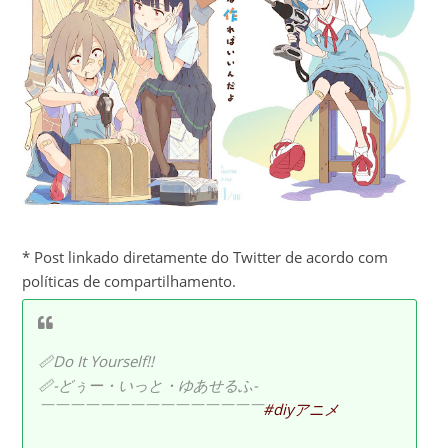
* Post linkado diretamente do Twitter de acordo com
políticas de compartilhamento.
📏Do It Yourself!!
📏-どぅー・いっと・ゆあせるふ-
￣￣￣￣￣￣￣￣￣￣￣￣￣￣￣
#diyアニメ