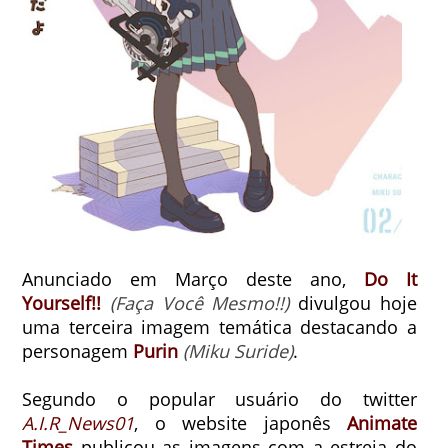
Anunciado em Março deste ano,
Do It
Yourself!!
(Faça Você Mesmo!!)
divulgou hoje
uma terceira imagem temática destacando a
personagem
Purin
(Miku Suride)
.
Segundo o popular usuário do twitter
A.I.R_News01
, o website japonês
Animate
Times
publicou as imagens com a estreia do