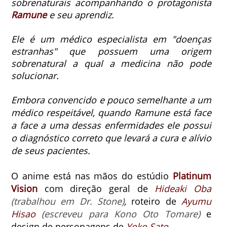
sobrenaturais acompanhando o protagonista
Ramune
e seu aprendiz.
Ele é um médico especialista em "doenças
estranhas" que possuem uma origem
sobrenatural a qual a medicina não pode
solucionar.
Embora convencido e pouco semelhante a um
médico respeitável, quando Ramune está face
a face a uma dessas enfermidades ele possui
o diagnóstico correto que levará a cura e alívio
de seus pacientes.
O anime está nas mãos do estúdio
Platinum
Vision
com direção geral de
Hideaki Oba
(trabalhou em Dr. Stone)
,
roteiro de
Ayumu
Hisao
(escreveu para Kono Oto Tomare)
e
design de personagens de
Yoko Sato
.