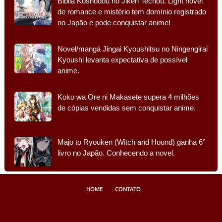
Biblia Koshodou no Jiken Techou. Light novel
de romance e mistério tem domínio registrado
no Japão e pode conquistar anime!
Novel/mangá Jingai Kyoushitsu no Ningengirai
Kyoushi levanta expectativa de possível
anime.
Koko wa Ore ni Makasete supera 4 milhões
de cópias vendidas sem conquistar anime.
Majo to Ryouken (Witch and Hound) ganha 6°
livro no Japão. Conhecendo a novel.
HOME
CONTATO