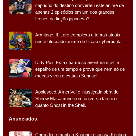
capricho do destino converteu este anime de
apenas 2 episódios em um dos grandes
ícones da ficção japonesa?
Armitage III. Lore complexa e temas atuais
neste ofuscado anime de ficção cyberpunk.
Dirty Pair. Esta charmosa aventura sci-fi é
espelho de um tempo e prova que nem só de
mecas viveu o estúdio Sunrise!
Appleseed. A incrível e injustiçada obra de
Shirow Masamune com universo tão rico
quanto Ghost in the Shell.
Anunciados:
Comédia romântica Kusunoki-san wa Koukou