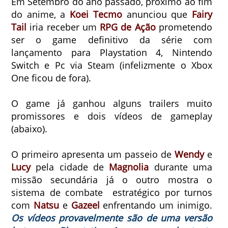
Em Setembro do ano passado, próximo ao fim
do anime, a
Koei Tecmo
anunciou que
Fairy
Tail
iria receber um
RPG de Ação
prometendo
ser o game definitivo da série com
lançamento para Playstation 4, Nintendo
Switch e Pc via Steam (infelizmente o Xbox
One ficou de fora).
O game já ganhou alguns trailers muito
promissores e dois vídeos de gameplay
(abaixo).
O primeiro apresenta um passeio de
Wendy
e
Lucy
pela cidade de
Magnolia
durante uma
missão secundária já o outro mostra o
sistema de combate estratégico por turnos
com
Natsu
e
Gazeel
enfrentando um inimigo.
Os vídeos provavelmente são de uma versão