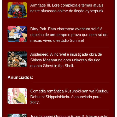
Armitage III. Lore complexa e temas atuais
neste ofuscado anime de ficção cyberpunk.
Dirty Pair. Esta charmosa aventura sci-fi é
espelho de um tempo e prova que nem só de
mecas viveu o estúdio Sunrise!
Appleseed. A incrível e injustiçada obra de
Shirow Masamune com universo tão rico
quanto Ghost in the Shell.
Anunciados:
Comédia romântica Kusunoki-san wa Koukou
Debut ni Shippaishiteiru é anunciada para
2027.
Tora Tsugumi (Tsugumi Project). Interessante