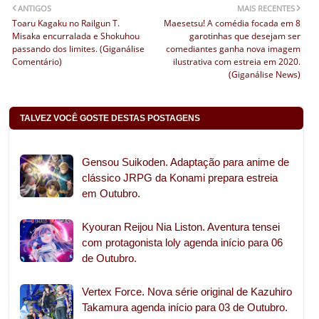
ANTIGOS
MAIS RECENTES
Toaru Kagaku no Railgun T.
Maesetsu! A comédia focada em 8
Misaka encurralada e Shokuhou
garotinhas que desejam ser
passando dos limites. (Giganálise
comediantes ganha nova imagem
Comentário)
ilustrativa com estreia em 2020.
(Giganálise News)
TALVEZ VOCÊ GOSTE DESTAS POSTAGENS
Gensou Suikoden. Adaptação para anime de
clássico JRPG da Konami prepara estreia
em Outubro.
Kyouran Reijou Nia Liston. Aventura tensei
com protagonista loly agenda início para 06
de Outubro.
Vertex Force. Nova série original de Kazuhiro
Takamura agenda início para 03 de Outubro.