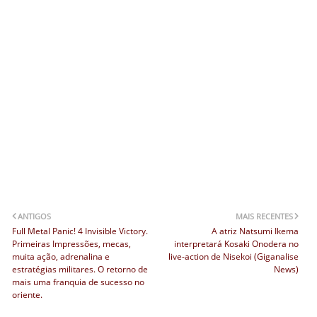
ANTIGOS
MAIS RECENTES
Full Metal Panic! 4 Invisible Victory.
A atriz Natsumi Ikema
Primeiras Impressões, mecas,
interpretará Kosaki Onodera no
muita ação, adrenalina e
live-action de Nisekoi (Giganalise
estratégias militares. O retorno de
News)
mais uma franquia de sucesso no
oriente.