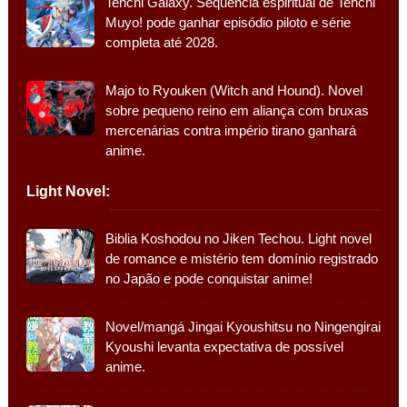
Tenchi Galaxy. Sequência espiritual de Tenchi
Muyo! pode ganhar episódio piloto e série
completa até 2028.
Majo to Ryouken (Witch and Hound). Novel
sobre pequeno reino em aliança com bruxas
mercenárias contra império tirano ganhará
anime.
Light Novel:
Biblia Koshodou no Jiken Techou. Light novel
de romance e mistério tem domínio registrado
no Japão e pode conquistar anime!
Novel/mangá Jingai Kyoushitsu no Ningengirai
Kyoushi levanta expectativa de possível
anime.