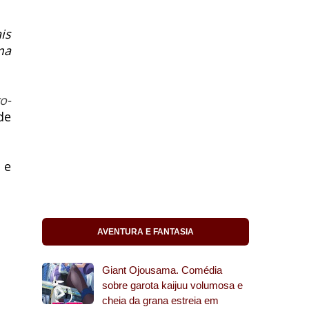
is
ma
o-
de
e
AVENTURA E FANTASIA
Giant Ojousama. Comédia
sobre garota kaijuu volumosa e
cheia da grana estreia em