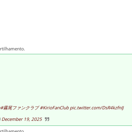
artilhamento.
m
#霧尾ファンクラブ
#KirioFanClub
pic.twitter.com/DsR4kzfnIJ
)
December 19, 2025
artilhamento.