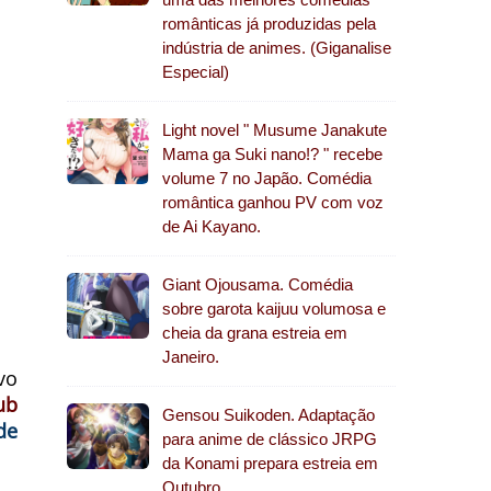
românticas já produzidas pela
indústria de animes. (Giganalise
Especial)
Light novel " Musume Janakute
Mama ga Suki nano!? " recebe
volume 7 no Japão. Comédia
romântica ganhou PV com voz
de Ai Kayano.
Giant Ojousama. Comédia
sobre garota kaijuu volumosa e
cheia da grana estreia em
Janeiro.
vo
ub
Gensou Suikoden. Adaptação
de
para anime de clássico JRPG
da Konami prepara estreia em
Outubro.