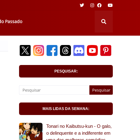
 do Passado
PESQUISAR:
MAIS LIDAS DA SEMANA:
Tonari no Kaibutsu-kun - O galo,
o delinquente e a indiferente em
uma das melhores comédias