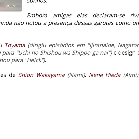
sonhos.
Embora amigas elas declaram-se riva
ainda não notou a presença dessas garotas como u
u Toyama
(dirigiu episódios em "Ijiranaide, Nagator
u para "Uchi no Shishou wa Shippo ga nai")
e design 
hou para "Helck")
.
zes de
Shion Wakayama
(Nami)
,
Nene Hieda
(Aimi)