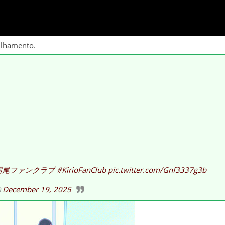
ilhamento.
霧尾ファンクラブ
#KirioFanClub
pic.twitter.com/Gnf3337g3b
)
December 19, 2025