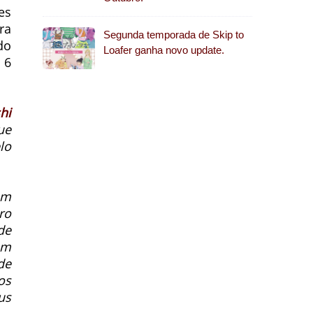
es
ra
Segunda temporada de Skip to
do
Loafer ganha novo update.
 6
hi
ue
lo
em
ro
de
um
de
os
us