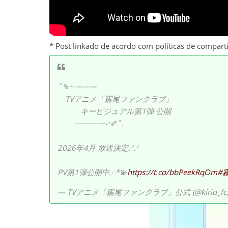
* Post linkado de acordo com políticas de compart
˚✎⁺‧┈┈┈┈┈
TVアニメ「霧尾ファンクラブ」
キービジュアル第1弾 公開
┈┈┈┈‧⁺✐˚.
2026年4月 放送決定.ᐟ.ᐟ
PV第1弾公開中𓈒𓏸*💫
https://t.co/bbPeekRqOm
#
— TVアニメ「霧尾ファンクラブ」公式 (@kirio_fc