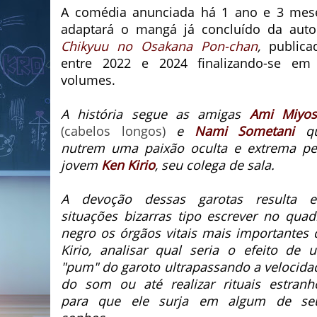
A comédia anunciada há 1 ano e 3 mes
adaptará o mangá já concluído da auto
Chikyuu no Osakana Pon-chan
,
publica
entre 2022 e 2024 finalizando-se em
volumes.
A história segue as amigas
Ami Miyos
(cabelos longos)
e
Nami Sometani
q
nutrem uma paixão oculta e extrema pe
jovem
Ken Kirio
, seu colega de sala.
A devoção dessas garotas resulta 
situações bizarras tipo escrever no quad
negro os órgãos vitais mais importantes 
Kirio, analisar qual seria o efeito de 
"pum" do garoto ultrapassando a velocida
do som ou até realizar rituais estranh
para que ele surja em algum de se