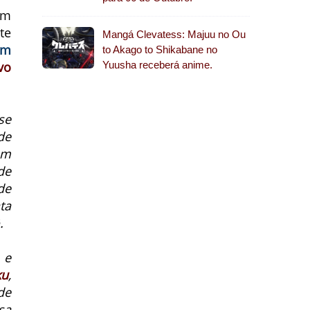
om
te
Mangá Clevatess: Majuu no Ou
um
to Akago to Shikabane no
vo
Yuusha receberá anime.
se
de
om
de
de
ta
.
 e
ku
,
de
sa