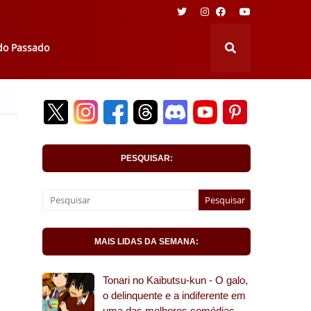
 do Passado
PESQUISAR:
MAIS LIDAS DA SEMANA:
Tonari no Kaibutsu-kun - O galo,
o delinquente e a indiferente em
uma das melhores comédias