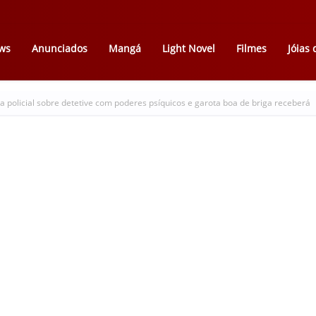
ws
Anunciados
Mangá
Light Novel
Filmes
Jóias
 policial sobre detetive com poderes psíquicos e garota boa de briga receberá