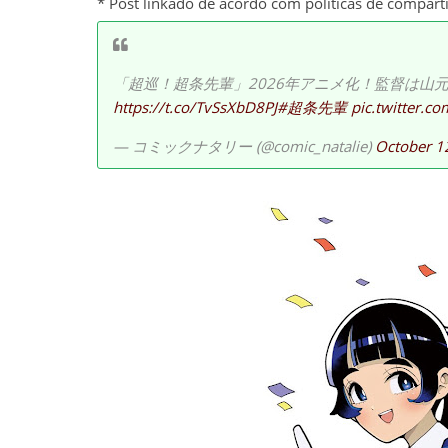
* Post linkado de acordo com políticas de compart
「超巡！超条先輩」2026年アニメ化！監督は山
https://t.co/TvSsXbD8PJ
#超条先輩
pic.twitter.
— コミックナタリー (@comic_natalie)
October 1