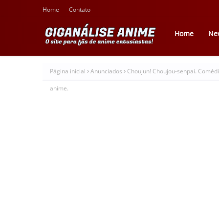
Home
Contato
Home
Ne
Página inicial
Anunciados
Choujun! Choujou-senpai. Comédia
anime.