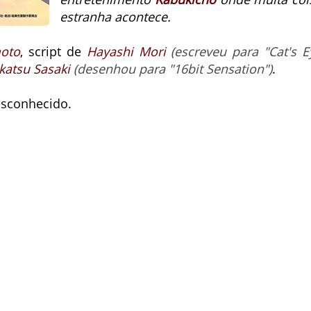
estranha acontece.
oto
, script de
Hayashi Mori
(escreveu para "Cat's E
atsu Sasaki
(desenhou para "16bit Sensation")
.
esconhecido.