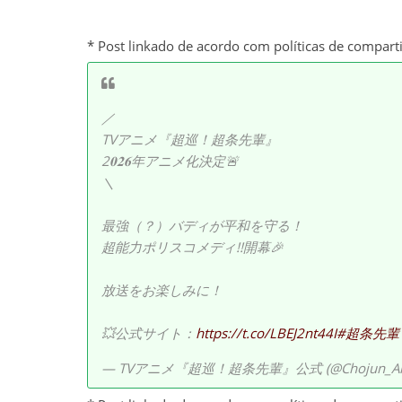
* Post linkado de acordo com políticas de compart
／
TVアニメ『超巡！超条先輩』
2𝟎𝟐𝟔年アニメ化決定🚨
＼
最強（？）バディが平和を守る！
超能力ポリスコメディ!!開幕🎉
放送をお楽しみに！
💥公式サイト：
https://t.co/LBEJ2nt44I
#超条先輩
— TVアニメ『超巡！超条先輩』公式 (@Chojun_An