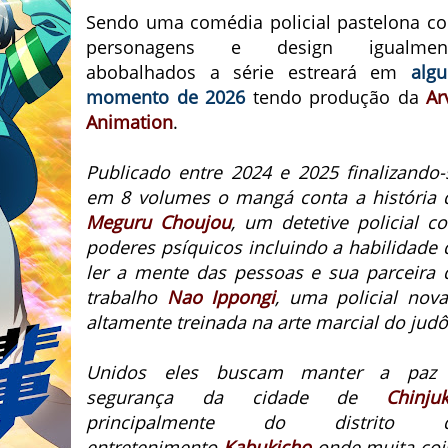
Sendo uma comédia policial pastelona c
personagens e design igualmen
abobalhados a série estreará em
alg
momento de 2026
tendo produção da
Ar
Animation
.
Publicado entre 2024 e 2025 finalizando-
em 8 volumes o mangá conta a história 
Meguru Choujou
, um detetive policial c
poderes psíquicos incluindo a habilidade 
ler a mente das pessoas e sua parceira 
trabalho
Nao Ippongi
, uma policial nova
altamente treinada na arte marcial do judô
Unidos eles buscam manter a paz
segurança da cidade de
Chinju
principalmente do distrito 
entretenimento
Kabukicho
onde muita coi