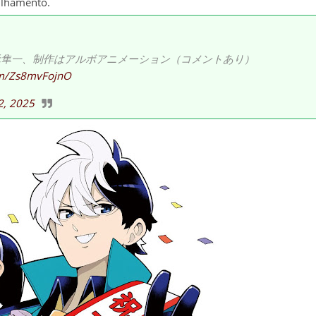
ilhamento.
元隼一、制作はアルボアニメーション（コメントあり）
com/Zs8mvFojnO
2, 2025