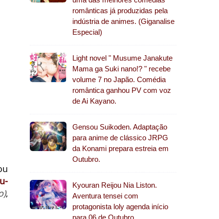
românticas já produzidas pela
indústria de animes. (Giganalise
Especial)
Light novel " Musume Janakute
Mama ga Suki nano!? " recebe
volume 7 no Japão. Comédia
romântica ganhou PV com voz
de Ai Kayano.
Gensou Suikoden. Adaptação
para anime de clássico JRPG
da Konami prepara estreia em
Outubro.
ou
u-
Kyouran Reijou Nia Liston.
o)
,
Aventura tensei com
protagonista loly agenda início
para 06 de Outubro.