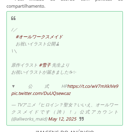
compartilhamento.
/／
#オールワークスメイド
お祝いイラスト公開🧹
\＼
原作イラスト
#雪子
先生より
お祝いイラストが届きました☕️✨
▼公式HP
https://t.co/wV7mXkIVe9
pic.twitter.com/DuUQsewcaz
— TVアニメ『ヒロイン？聖女？いいえ、オールワー
クスメイドです（誇）！』公式アカウント
(@allworks_maid)
May 12, 2025