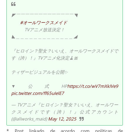
◤￣￣￣￣￣￣￣￣￣￣￣￣￣◥
#オールワークスメイド
TVアニメ放送決定！
◣＿＿＿＿＿＿＿＿＿＿＿＿＿◢
『ヒロイン？聖女？いいえ、オールワークスメイドで
す（誇）！』TVアニメ化決定🧹🎀
ティザービジュアルを公開✨
▼公式HP
https://t.co/wV7mXkIVe9
pic.twitter.com/ff65uIelE7
— TVアニメ『ヒロイン？聖女？いいえ、オールワー
クスメイドです（誇）！』公式アカウント
(@allworks_maid)
May 12, 2025
* Post linkado de acordo com políticas de