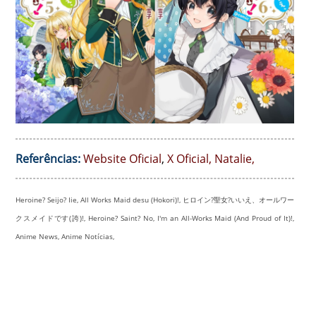
Referências:
Website Oficial
,
X Oficial
,
Natalie
,
Heroine? Seijo? Iie, All Works Maid desu (Hokori)!, ヒロイン?聖女?いいえ、オールワー
クスメイドです(誇)!, Heroine? Saint? No, I'm an All-Works Maid (And Proud of It)!,
Anime News, Anime Notícias,