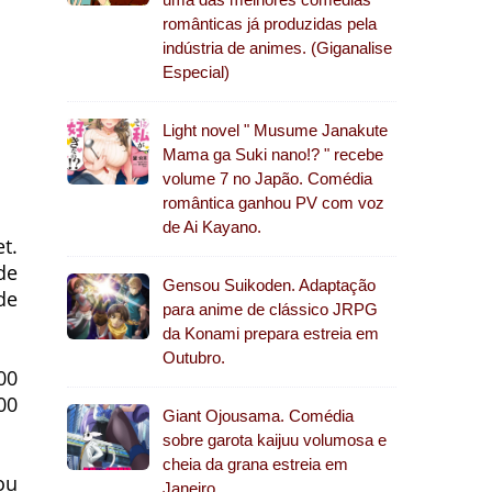
românticas já produzidas pela
indústria de animes. (Giganalise
Especial)
Light novel " Musume Janakute
Mama ga Suki nano!? " recebe
volume 7 no Japão. Comédia
romântica ganhou PV com voz
de Ai Kayano.
t.
de
Gensou Suikoden. Adaptação
de
para anime de clássico JRPG
da Konami prepara estreia em
Outubro.
00
00
Giant Ojousama. Comédia
sobre garota kaijuu volumosa e
cheia da grana estreia em
ou
Janeiro.