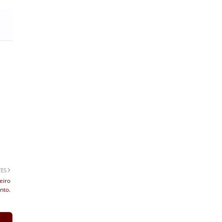
TES
eiro
nto.