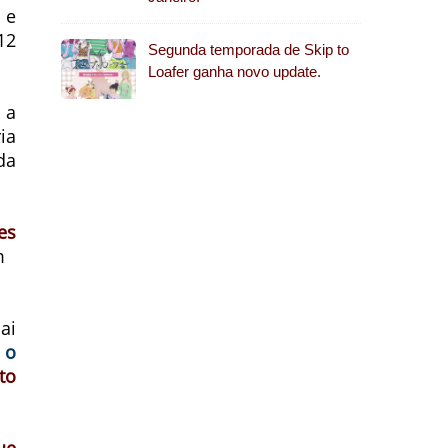
 e
12
Segunda temporada de Skip to
Loafer ganha novo update.
 a
ia
da
es
m
ai
 o
to