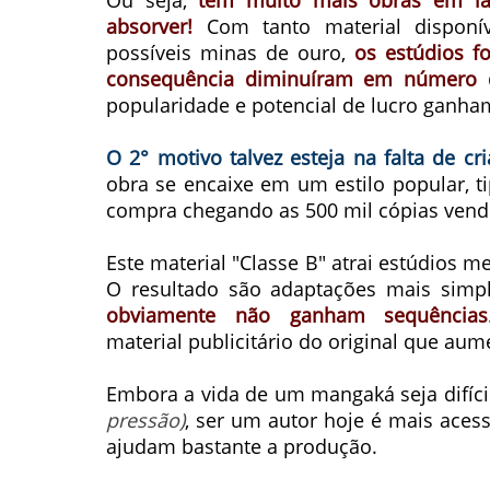
Ou seja,
tem muito mais obras em l
absorver!
Com tanto material disponív
possíveis minas de ouro,
os estúdios f
consequência diminuíram em número d
popularidade e potencial de lucro ganha
O 2° motivo talvez esteja na falta de cr
obra se encaixe em um estilo popular, ti
compra chegando as 500 mil cópias vend
Este material "Classe B" atrai estúdios
O resultado são adaptações mais simp
obviamente não ganham sequências
material publicitário do original que au
Embora a vida de um mangaká seja difíci
pressão)
, ser um autor hoje é mais aces
ajudam bastante a produção.