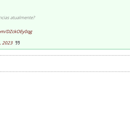
cias atualmente?
.com/DZckOEy0qg
, 2023