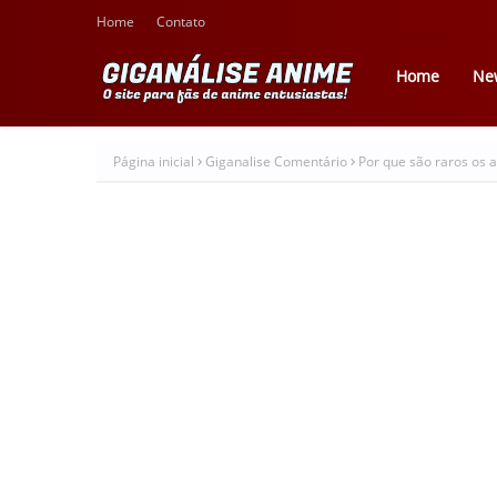
Home
Contato
Home
Ne
Página inicial
Giganalise Comentário
Por que são raros os