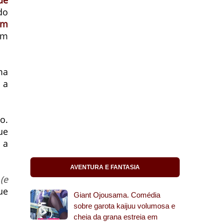
ue
do
em
em
ma
 a
o.
ue
 a
AVENTURA E FANTASIA
e
(e
ue
Giant Ojousama. Comédia
sobre garota kaijuu volumosa e
cheia da grana estreia em