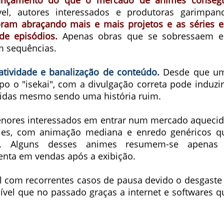
ançamento do que o mercado de animes conseg
el, autores interessados e produtoras garimpan
oram abraçando mais e mais projetos e as séries 
e episódios.
Apenas obras que se sobressaem 
m sequências
.
iatividade e banalização de conteúdo.
Desde que u
po o "isekai", com a divulgação correta pode induzir
idas mesmo sendo uma história ruim.
 menores interessados em entrar num mercado aquecid
les, com animação mediana e enredo genéricos q
. Alguns desses animes resumem-se apenas
menta em vendas após a exibição.
l com recorrentes casos de pausa devido o desgast
sível que no passado graças a internet e softwares q