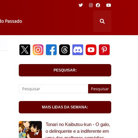
 do Passado
PESQUISAR:
MAIS LIDAS DA SEMANA:
Tonari no Kaibutsu-kun - O galo,
o delinquente e a indiferente em
uma das melhores comédias