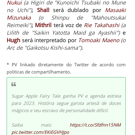
Nukui
(a Higiri de "Kunoichi Tsubaki no Mune
no Uchi")
,
Shall
será dublado por
Masaaki
Mizunaka
(o Shinpu de "Mahoutsukai
Reimeiki")
,
Mithril
terá voz de
Rie Takahashi
(a
Lilith de "Saikin Yatotta Maid ga Ayashii")
e
Hugh
será interpretado por
Tomoaki Maeno
(o
Arc de "Gaikotsu Kishi-sama")
.
* PV linkado diretamente do Twitter de acordo com
políticas de compartilhamento.
Sugar Apple Fairy Tale ganha PV e agenda estreia
para 2023. História segue garota artesã de doces
mágicos e seu escravo de personalidade difícil.
Saiba mais:
https://t.co/Sfdfnn15NM
pic.twitter.com/EKiEGVHJpo