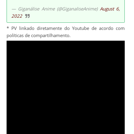
— Giganálise Anime (@GiganaliseAnime)
August 6,
2022
* PV linkado diretamente do Youtube de acordo com
políticas de compartilhamento.