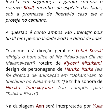
levá-la em segurança a garota compra o
escravo
Shall
, membro da espécie das fadas,
sob a promessa de libertá-lo caso ele a
proteja no caminho.
A questão é como ambos vão interagir pois
Shall tem personalidade ácida e difícil de lidar.
O anime terá direção geral de
Yohei Suzuki
(dirigiu o bom slice of life "Maiko-san Chi no
Makanai-san")
, roteiro de
Kiyoshi Mizukami
,
design de personagens de
Haruko Iizuka
(ela
foi diretora de animação em "Ookami-san to
Shichinin no Nakama-tachi")
e trilha sonora de
Hinako Tsubakiyama
(ela compôs para
"Sabikui Bisco")
.
Na dublagem
Ann
será interpretada por
Yuka