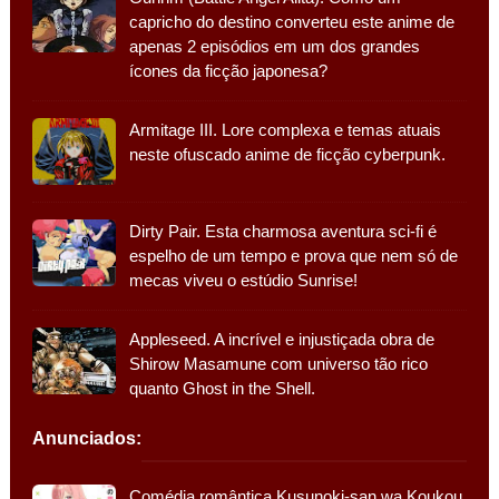
capricho do destino converteu este anime de
apenas 2 episódios em um dos grandes
ícones da ficção japonesa?
Armitage III. Lore complexa e temas atuais
neste ofuscado anime de ficção cyberpunk.
Dirty Pair. Esta charmosa aventura sci-fi é
espelho de um tempo e prova que nem só de
mecas viveu o estúdio Sunrise!
Appleseed. A incrível e injustiçada obra de
Shirow Masamune com universo tão rico
quanto Ghost in the Shell.
Anunciados:
Comédia romântica Kusunoki-san wa Koukou