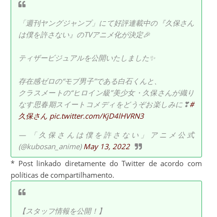
「週刊ヤングジャンプ」にて好評連載中の『久保さん
は僕を許さない』のTVアニメ化が決定🎉
ティザービジュアルを公開いたしました✨
存在感ゼロの“モブ男子”である白石くんと、
クラスメートの“ヒロイン級”美少女・久保さんが織り
なす思春期スイートコメディをどうぞお楽しみに❣
#
久保さん
pic.twitter.com/KjD4lHVRN3
— 「久保さんは僕を許さない」アニメ公式
(@kubosan_anime)
May 13, 2022
* Post linkado diretamente do Twitter de acordo com
políticas de compartilhamento.
【スタッフ情報を公開！】