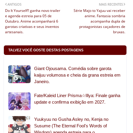
ANTIGOS
MAIS RECENTES
Do It Yourself!! ganha novo trailer
Série Majo to Yajuu vai receber
e agenda estreia para 05 de
anime. Fantasia sombria
Outubro. Anime acompanhará 6
acompanha dupla de
garotas criativas e seus inventos
protagonistas caçadores de
artesanais.
bruxas.
TALVEZ VOCÊ GOSTE DESTAS POSTAGENS
Giant Ojousama. Comédia sobre garota
kaijuu volumosa e cheia da grana estreia em
Janeiro.
Fate/Kaleid Liner Prisma☆Illya: Finale ganha
update e confirma exibição em 2027.
Yuukyuu no Gusha Asley no, Kenja no
Susume (The Eternal Fool's Words of
Wisdom) agenda estreia para o