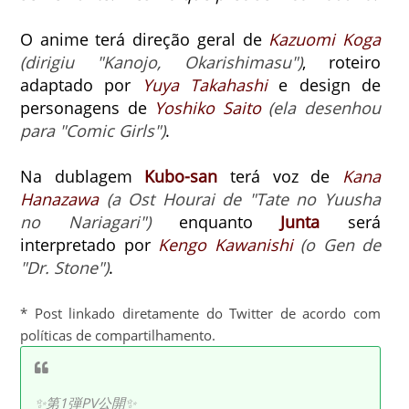
O anime terá direção geral de
Kazuomi Koga
(dirigiu "Kanojo, Okarishimasu")
, roteiro
adaptado por
Yuya Takahashi
e design de
personagens de
Yoshiko Saito
(ela desenhou
para "Comic Girls")
.
Na dublagem
Kubo-san
terá voz de
Kana
Hanazawa
(a Ost Hourai de "Tate no Yuusha
no Nariagari")
enquanto
Junta
será
interpretado por
Kengo Kawanishi
(o Gen de
"Dr. Stone")
.
* Post linkado diretamente do Twitter de acordo com
políticas de compartilhamento.
✨第1弾PV公開✨