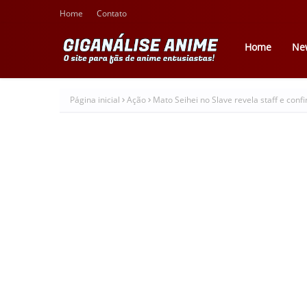
Home
Contato
Home
Ne
Página inicial
Ação
Mato Seihei no Slave revela staff e con