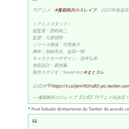
TVアニメ「
#魔都精兵のスレイブ
」2023年放送決
＜アニメスタッフ＞
総監督：西村純二
監督：久慈悟郎
シリーズ構成：中西泰大
脚本：加納亮太、金田一明
キャラクターデザイン：吉井弘幸
色彩設計：西村薫
制作スタジオ：Seven Arcs
#まとスレ
公式HP🔻
https://t.co/JemYIOrsBD
pic.twitter.c
— 魔都精兵のスレイブ【公式】TVアニメ化決定！ (@ma
* Post linkado diretamente do Twitter de acordo c