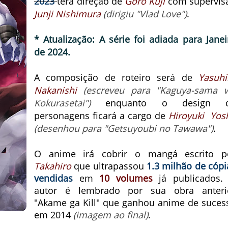
2023
terá direção de
Goro Kuji
com supervis
Junji Nishimura
(dirigiu "Vlad Love")
.
* Atualização: A série foi adiada para Janei
de 2024.
A composição de roteiro será de
Yasuhi
Nakanishi
(escreveu para "Kaguya-sama 
Kokurasetai")
enquanto o design 
personagens ficará a cargo de
Hiroyuki Yosh
(desenhou para "Getsuyoubi no Tawawa")
.
O anime irá cobrir o mangá escrito p
Takahiro
que ultrapassou
1.3 milhão de cópi
vendidas
em
10 volumes
já publicados.
autor é lembrado por sua obra anteri
"Akame ga Kill" que ganhou anime de suces
em 2014
(imagem ao final)
.