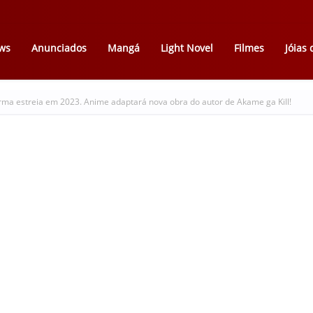
ws
Anunciados
Mangá
Light Novel
Filmes
Jóias
firma estreia em 2023. Anime adaptará nova obra do autor de Akame ga Kill!