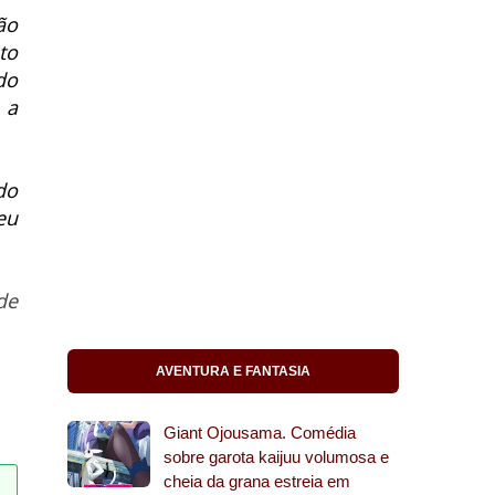
ão
to
do
 a
do
eu
de
AVENTURA E FANTASIA
Giant Ojousama. Comédia
sobre garota kaijuu volumosa e
cheia da grana estreia em