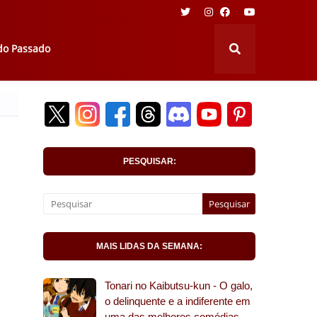
 do Passado
PESQUISAR:
MAIS LIDAS DA SEMANA:
Tonari no Kaibutsu-kun - O galo,
o delinquente e a indiferente em
uma das melhores comédias