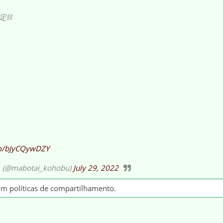
定⛓
om/bJyCQywDZY
botai_kohobu)
July 29, 2022
om políticas de compartilhamento.