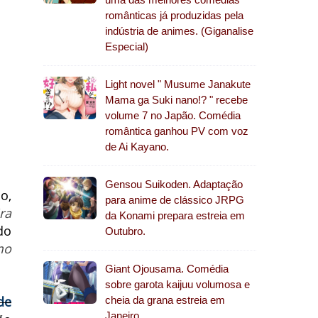
românticas já produzidas pela
indústria de animes. (Giganalise
Especial)
Light novel " Musume Janakute
Mama ga Suki nano!? " recebe
volume 7 no Japão. Comédia
romântica ganhou PV com voz
de Ai Kayano.
Gensou Suikoden. Adaptação
o,
para anime de clássico JRPG
ra
da Konami prepara estreia em
do
Outubro.
mo
Giant Ojousama. Comédia
sobre garota kaijuu volumosa e
de
cheia da grana estreia em
Janeiro.