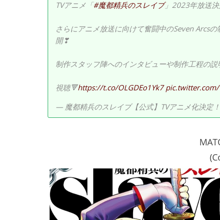
TVアニメ「
#魔都精兵のスレイブ
」2023年放送決
さらにアニメ放送に向けて奮闘中のSeven Ar
開❣
制作スタッフ陣へのインタビューや制作工程の説
視聴🔻
https://t.co/OLGDEo1Yk7
pic.twitter.co
— 魔都精兵のスレイブ【公式】TVアニメ化決定！ (@ma
MATO
(C