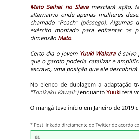
Mato Seihei no Slave
mesclará ação, f
alternativo onde apenas mulheres dese
chamado "Peach"
(pêssego)
.
Algumas de
exército montado para enfrentar os 
dimensão
Mato
.
Certo dia o jovem
Yuuki Wakura
é salvo 
que o garoto poderia catalizar e amplifi
escravo, uma posição que ele descobrirá
No elenco de dublagem a adaptação t
"Tonikaku Kawaii")
enquanto
Yuuki
terá v
O mangá teve início em Janeiro de 2019
* Post linkado diretamente do Twitter de acordo c