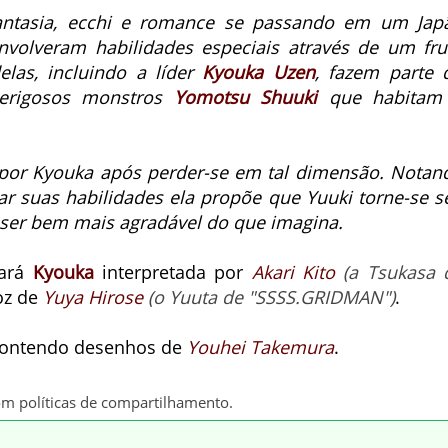
antasia, ecchi e romance se passando em um Jap
nvolveram habilidades especiais através de um fru
las, incluindo a líder
Kyouka Uzen
, fazem parte 
perigosos monstros
Yomotsu Shuuki
que habitam
por Kyouka após perder-se em tal dimensão. Notan
car suas habilidades ela propõe que Yuuki torne-se s
 ser bem mais agradável do que imagina.
rará
Kyouka
interpretada por
Akari Kito
(a Tsukasa 
oz de
Yuya Hirose
(o Yuuta de "SSSS.GRIDMAN")
.
 contendo desenhos de
Youhei Takemura
.
om políticas de compartilhamento.