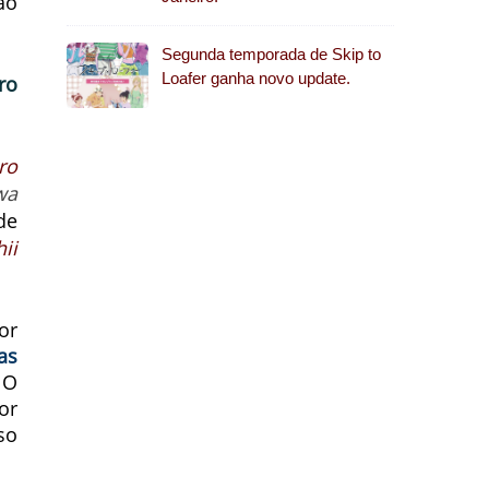
ão
Segunda temporada de Skip to
Loafer ganha novo update.
ro
ro
wa
de
ii
or
as
 O
or
so