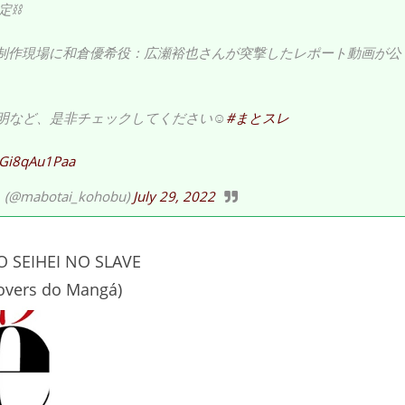
定⛓
csの制作現場に和倉優希役：広瀬裕也さんが突撃したレポート動画が公
明など、是非チェックしてください☺
#まとスレ
m/Gi8qAu1Paa
botai_kohobu)
July 29, 2022
 SEIHEI NO SLAVE
overs do Mangá)