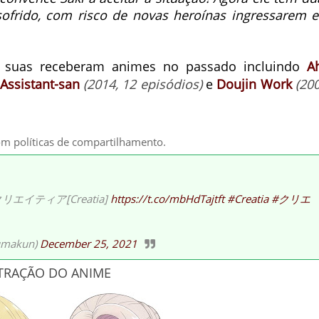
sofrido, com risco de novas heroínas ingressarem 
s suas receberam animes no passado incluindo
A
Assistant-san
(2014, 12 episódios)
e
Doujin Work
(200
om políticas de compartilhamento.
エイティア[Creatia]
https://t.co/mbHdTajtft
#Creatia
#クリエ
akun)
December 25, 2021
TRAÇÃO DO ANIME