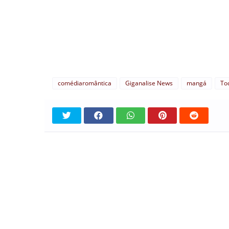
comédiaromântica
Giganalise News
mangá
To