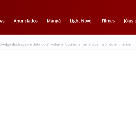
ws
Anunciados
Mangá
Light Novel
Filmes
Jóias
vulga ilustração e data do 9° volume. Comédia romântica inspirou anime em