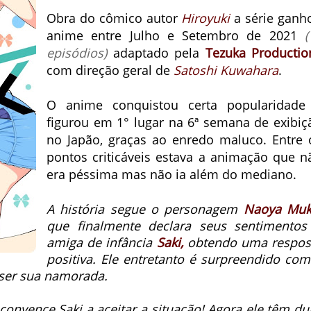
Obra do cômico autor
Hiroyuki
a série ganh
anime entre Julho e Setembro de 2021
(
episódios)
adaptado pela
Tezuka Productio
com direção geral de
Satoshi Kuwahara
.
O anime conquistou certa popularidade
figurou em 1° lugar na 6ª semana de exibiç
no Japão, graças ao enredo maluco. Entre 
pontos criticáveis estava a animação que n
era péssima mas não ia além do mediano.
A história segue o personagem
Naoya Muk
que finalmente declara seus sentimentos
amiga de infância
Saki,
obtendo uma respos
positiva. Ele entretanto é surpreendido com
ser sua namorada.
convence Saki a aceitar a situação! Agora ele têm du