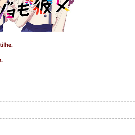
tilhe.
e.