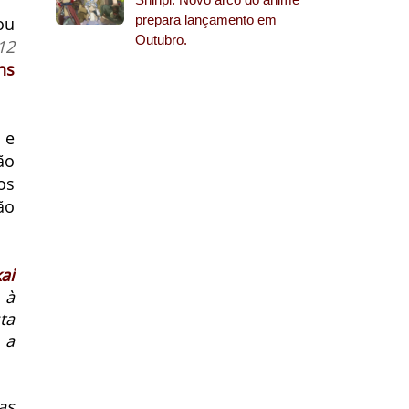
prepara lançamento em
ou
Outubro.
12
ns
 e
ão
os
ão
ai
 à
ta
 a
as