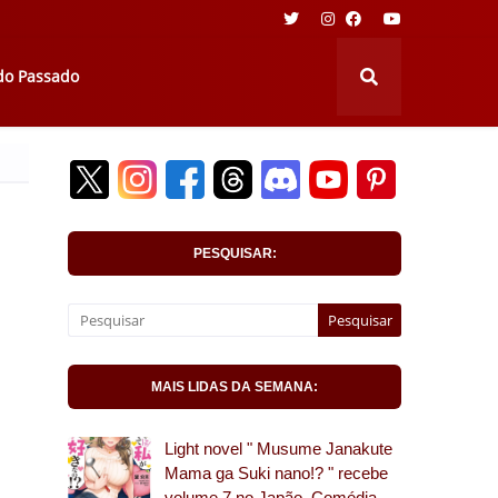
 do Passado
PESQUISAR:
MAIS LIDAS DA SEMANA:
Light novel " Musume Janakute
Mama ga Suki nano!? " recebe
volume 7 no Japão. Comédia