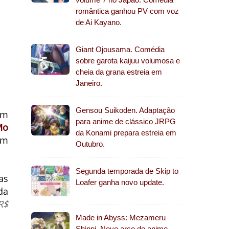
romântica ganhou PV com voz
de Ai Kayano.
Giant Ojousama. Comédia
sobre garota kaijuu volumosa e
cheia da grana estreia em
Janeiro.
Gensou Suikoden. Adaptação
em
para anime de clássico JRPG
Mo
da Konami prepara estreia em
em
Outubro.
Segunda temporada de Skip to
as
Loafer ganha novo update.
da
R$
Made in Abyss: Mezameru
Shinpi. Novo arco do anime