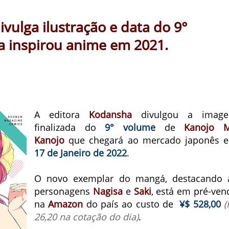
ulga ilustração e data do 9°
 inspirou anime em 2021.
A editora
Kodansha
divulgou a imag
finalizada do
9°
volume
de
Kanojo 
Kanojo
que chegará ao mercado japonês 
17 de Janeiro de 2022
.
O novo exemplar do mangá, destacando 
personagens
Nagisa
e
Saki
, está em pré-ven
na
Amazon
do país ao custo de
¥$ 528,00
(
26,20 na cotação do dia)
.