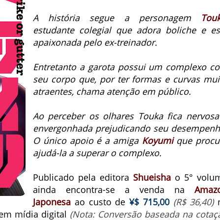
A história segue a personagem
Tou
estudante colegial que adora boliche e es
apaixonada pelo ex-treinador.
Entretanto a garota possui um complexo c
seu corpo que, por ter formas e curvas mui
atraentes, chama atenção em público.
Ao perceber os olhares Touka fica nervosa
envergonhada prejudicando seu desempenh
O único apoio é a amiga
Koyumi
que procu
ajudá-la a superar o complexo.
Publicado pela editora
Shueisha
o 5° volu
ainda encontra-se a venda na
Amaz
Japonesa
ao custo de
¥$ 715,00
(R$ 36,40)
m mídia digital
(Nota: Conversão baseada na cotaç