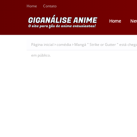
Home
Contato
Home
Ne
Página inicial
comédia
Mangá " Strike or Gutter " está cheg
em público.