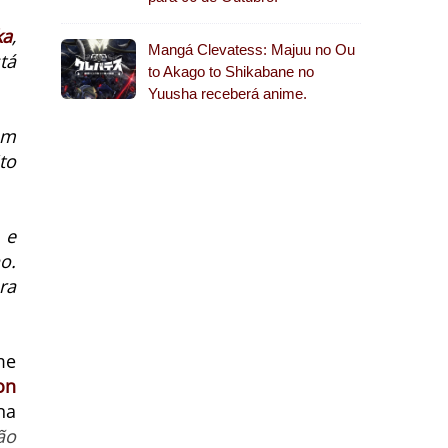
ka
,
Mangá Clevatess: Majuu no Ou
tá
to Akago to Shikabane no
Yuusha receberá anime.
om
to
 e
o.
ra
me
on
na
ão