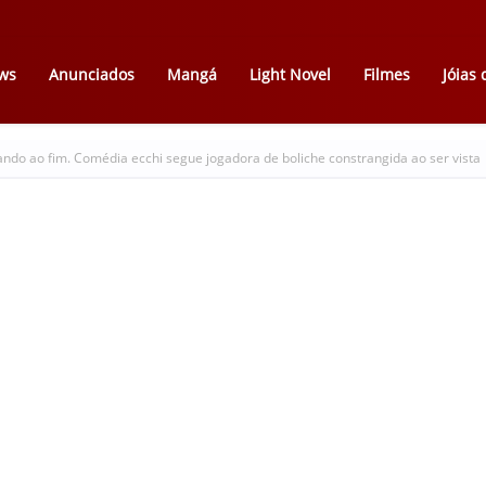
ws
Anunciados
Mangá
Light Novel
Filmes
Jóias
ando ao fim. Comédia ecchi segue jogadora de boliche constrangida ao ser vista