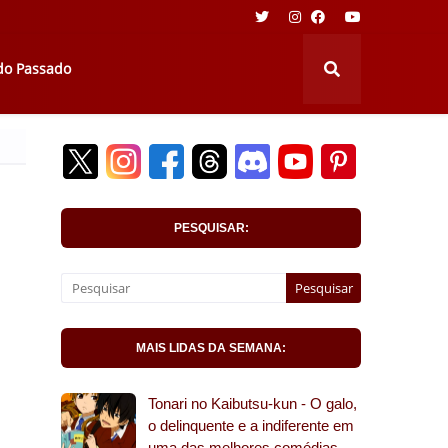
 do Passado
PESQUISAR:
MAIS LIDAS DA SEMANA:
Tonari no Kaibutsu-kun - O galo,
o delinquente e a indiferente em
uma das melhores comédias