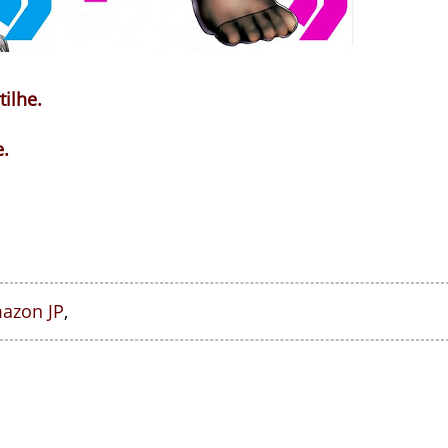
ilhe.
.
azon JP
,