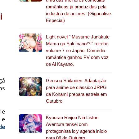
românticas já produzidas pela
i
indústria de animes. (Giganalise
Especial)
Light novel " Musume Janakute
Mama ga Suki nano!? " recebe
volume 7 no Japão. Comédia
romântica ganhou PV com voz
de Ai Kayano.
gá
Gensou Suikoden. Adaptação
os
para anime de clássico JRPG
da Konami prepara estreia em
Outubro.
ie
Kyouran Reijou Nia Liston.
 e
Aventura tensei com
de
protagonista loly agenda início
para 06 de Outubro.