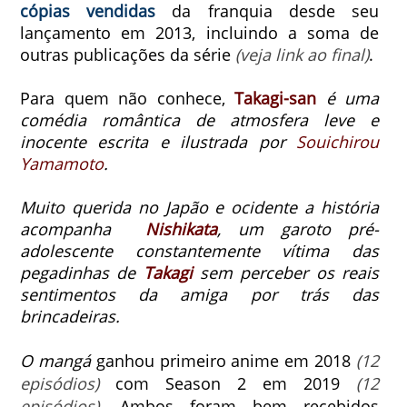
cópias vendidas
da franquia desde seu
lançamento em 2013, incluindo a soma de
outras publicações da série
(veja link ao final)
.
Para quem não conhece,
Takagi-san
é uma
comédia romântica de atmosfera leve e
inocente escrita e ilustrada por
Souichirou
Yamamoto
.
Muito querida no Japão e ocidente a história
acompanha
Nishikata
, um garoto pré-
adolescente constantemente vítima das
pegadinhas de
Takagi
sem perceber os reais
sentimentos da amiga por trás das
brincadeiras.
O mangá
ganhou primeiro anime em 2018
(12
episódios)
com Season 2 em 2019
(12
episódios)
. Ambos foram bem recebidos