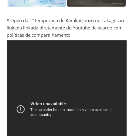
* Open da 1ª temporada de Karakai Jouzu no Takagi-san
linkada linkada diretamente do Youtube de acordo com
políticas de compartilhamento.