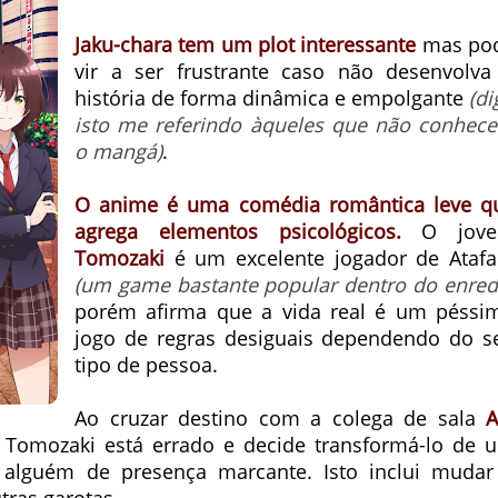
Jaku-chara tem um plot interessante
mas po
vir a ser frustrante caso não desenvolva
história de forma dinâmica e empolgante
(di
isto me referindo àqueles que não conhec
o mangá)
.
O anime é uma comédia romântica leve q
agrega elementos psicológicos.
O jov
Tomozaki
é um excelente jogador de Ataf
(um game bastante popular dentro do enred
porém afirma que a vida real é um péssi
jogo de regras desiguais dependendo do s
tipo de pessoa.
Ao cruzar destino com a colega de sala
A
e Tomozaki está errado e decide transformá-lo de 
 alguém de presença marcante. Isto inclui mudar