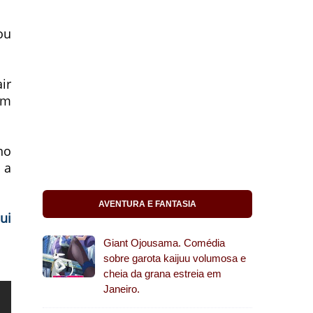
ou
ir
im
no
 a
AVENTURA E FANTASIA
ui
Giant Ojousama. Comédia
sobre garota kaijuu volumosa e
cheia da grana estreia em
Janeiro.