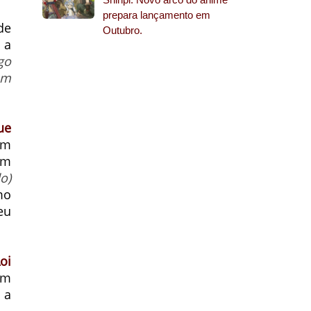
prepara lançamento em
de
Outubro.
 a
go
em
ue
em
am
o)
mo
eu
oi
um
 a