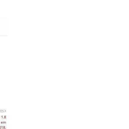
TES
 1.8
e em
018.