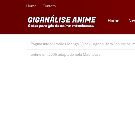
Home
Contato
Home
Ne
Página inicial
Ação
Mangá "Black Lagoon" fará "anúncios i
anime em 2006 adaptado pela Madhouse.