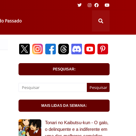
 do Passado
PESQUISAR:
MAIS LIDAS DA SEMANA:
Tonari no Kaibutsu-kun - O galo,
o delinquente e a indiferente em
uma das melhores comédias