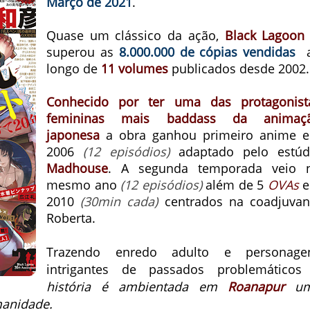
Março de 2021
.
Quase um clássico da ação,
Black Lagoon
superou as
8.000.000 de cópias vendidas
a
longo de
11 volumes
publicados desde 2002.
Conhecido por ter uma das protagonist
femininas mais baddass da animaç
japonesa
a obra ganhou primeiro anime 
2006
(12 episódios)
adaptado pelo estúd
Madhouse
. A segunda temporada veio 
mesmo ano
(12 episódios)
além de 5
OVAs
e
2010
(30min cada)
centrados na coadjuvan
Roberta.
Trazendo enredo adulto e personage
intrigantes de passados problemático
história é ambientada em
Roanapur
um
manidade.