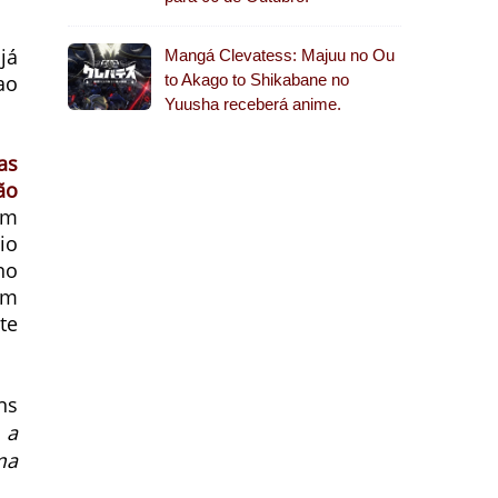
já
Mangá Clevatess: Majuu no Ou
o
to Akago to Shikabane no
Yuusha receberá anime.
as
ão
em
io
no
m
te
ns
s
a
a