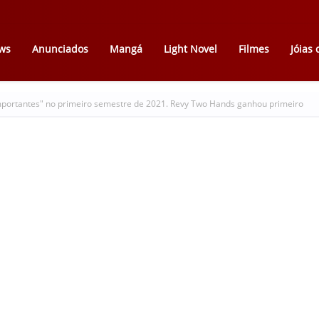
ws
Anunciados
Mangá
Light Novel
Filmes
Jóias
mportantes" no primeiro semestre de 2021. Revy Two Hands ganhou primeiro