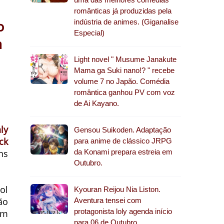
românticas já produzidas pela
o
indústria de animes. (Giganalise
Especial)
m
Light novel " Musume Janakute
Mama ga Suki nano!? " recebe
volume 7 no Japão. Comédia
romântica ganhou PV com voz
de Ai Kayano.
ly
Gensou Suikoden. Adaptação
ck
para anime de clássico JRPG
ns
da Konami prepara estreia em
Outubro.
ol
Kyouran Reijou Nia Liston.
ão
Aventura tensei com
protagonista loly agenda início
em
para 06 de Outubro.