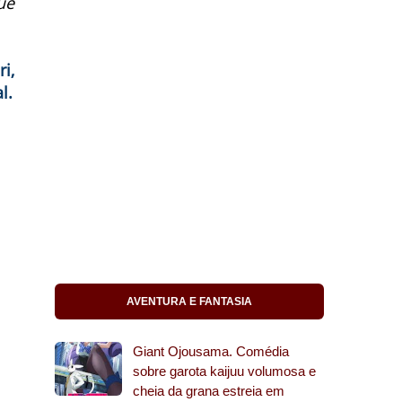
ue
i,
l.
AVENTURA E FANTASIA
Giant Ojousama. Comédia
sobre garota kaijuu volumosa e
cheia da grana estreia em