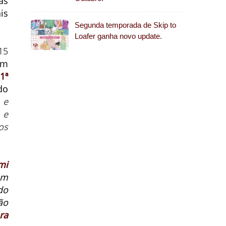
as
is
Segunda temporada de Skip to
Loafer ganha novo update.
15
om
1ª
do
 e
 e
os
mi
um
do
ão
ra