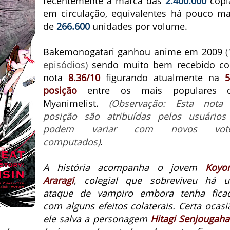
recentemente a marca das
2.400.000
cópi
em circulação, equivalentes há pouco ma
de
266.600
unidades por volume.
Bakemonogatari ganhou anime em 2009
(
episódios)
sendo muito bem recebido c
nota
8.36/10
figurando atualmente na
5
posição
entre os mais populares 
Myanimelist.
(Observação: Esta nota
posição são atribuídas pelos usuários
podem variar com novos vot
computados)
.
A história acompanha o jovem
Koyo
Araragi
, colegial que sobreviveu há 
ataque de vampiro embora tenha fica
com alguns efeitos colaterais. Certa ocasi
ele salva a personagem
Hitagi Senjougaha