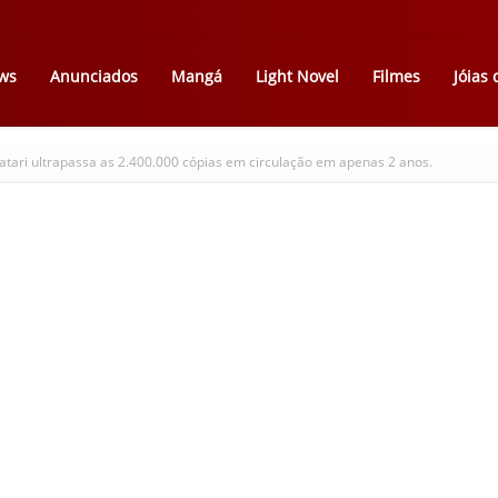
ws
Anunciados
Mangá
Light Novel
Filmes
Jóias
ri ultrapassa as 2.400.000 cópias em circulação em apenas 2 anos.