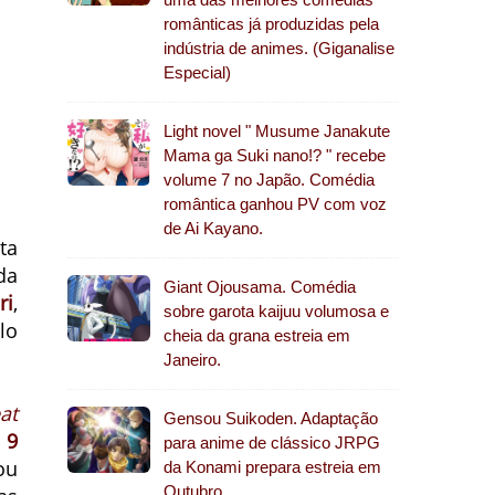
românticas já produzidas pela
indústria de animes. (Giganalise
Especial)
Light novel " Musume Janakute
Mama ga Suki nano!? " recebe
volume 7 no Japão. Comédia
romântica ganhou PV com voz
de Ai Kayano.
ta
da
Giant Ojousama. Comédia
ri
,
sobre garota kaijuu volumosa e
lo
cheia da grana estreia em
Janeiro.
at
Gensou Suikoden. Adaptação
m
9
para anime de clássico JRPG
ou
da Konami prepara estreia em
Outubro.