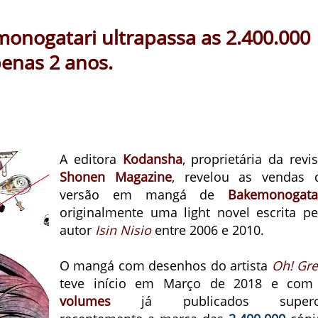
nogatari ultrapassa as 2.400.000
enas 2 anos.
A editora
Kodansha
, proprietária da revis
Shonen Magazine
, revelou as vendas 
versão em mangá de
Bakemonogata
originalmente uma light novel escrita pe
autor
Isin Nisio
entre 2006 e 2010.
O mangá com desenhos do artista
Oh! Gre
teve início em Março de 2018 e co
volumes
já publicados super