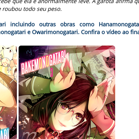
ebe que ela é anormalmente leve. A garota afirma q
 roubou todo seu peso.
ari incluindo outras obras como Hanamonogatar
nogatari e Owarimonogatari. Confira o vídeo ao fina