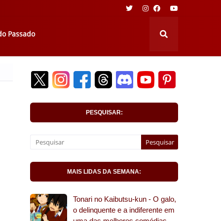
 do Passado
PESQUISAR:
MAIS LIDAS DA SEMANA:
Tonari no Kaibutsu-kun - O galo,
o delinquente e a indiferente em
uma das melhores comédias