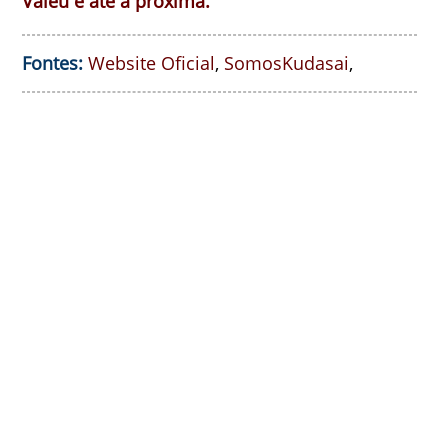
Valeu e até a próxima.
Fontes:
Website Oficial
,
SomosKudasai
,