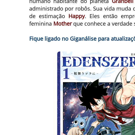
humano habitante do planeta
Granbell
administrado por robôs. Sua vida muda
de estimação
Happy
. Eles então empr
feminina
Mother
que conhece a verdade 
Fique ligado no Giganálise para atualizaç