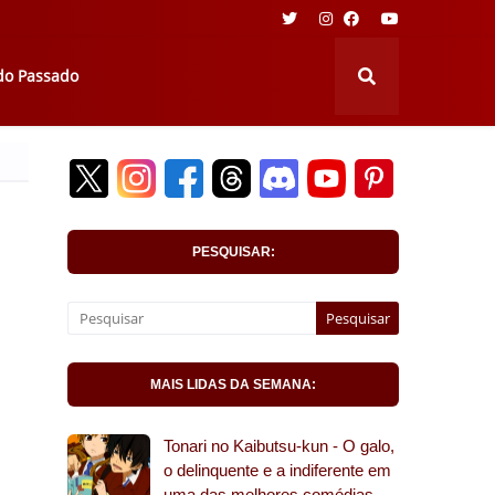
 do Passado
PESQUISAR:
MAIS LIDAS DA SEMANA:
Tonari no Kaibutsu-kun - O galo,
o delinquente e a indiferente em
uma das melhores comédias