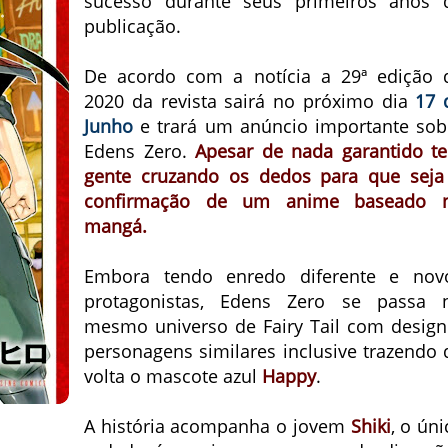
sucesso durante seus primeiros anos 
publicação.
De acordo com a notícia a 29ª edição 
2020 da revista sairá no próximo dia
17 
Junho
e trará um anúncio importante sob
Edens Zero.
Apesar de nada garantido t
gente cruzando os dedos para que seja
confirmação de um anime baseado 
mangá.
Embora tendo enredo diferente e nov
protagonistas, Edens Zero se passa 
mesmo universo de Fairy Tail com design
personagens similares inclusive trazendo 
volta o mascote azul
Happy
.
A história acompanha o jovem
Shiki
, o úni