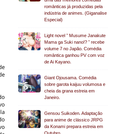
românticas já produzidas pela
indústria de animes. (Giganalise
Especial)
Light novel " Musume Janakute
Mama ga Suki nano!? " recebe
volume 7 no Japão. Comédia
romântica ganhou PV com voz
de Ai Kayano.
de
de
Giant Ojousama. Comédia
sobre garota kaijuu volumosa e
cheia da grana estreia em
do
Janeiro.
vo
la
Gensou Suikoden. Adaptação
do
para anime de clássico JRPG
vo
da Konami prepara estreia em
Outubro.