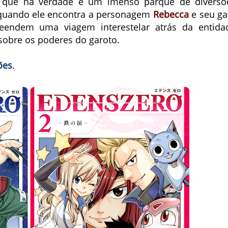
que na verdade é um imenso parque de diversõ
 quando ele encontra a personagem
Rebecca
e seu ga
eendem uma viagem interestelar atrás da entida
sobre os poderes do garoto.
ões
.