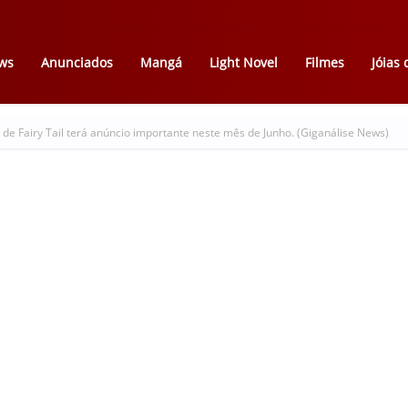
ws
Anunciados
Mangá
Light Novel
Filmes
Jóias
e Fairy Tail terá anúncio importante neste mês de Junho. (Giganálise News)