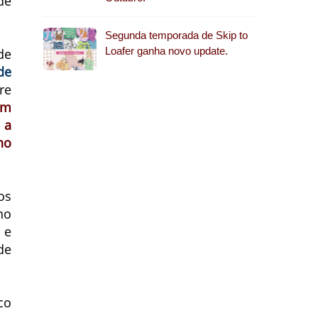
de
Segunda temporada de Skip to
Loafer ganha novo update.
de
de
re
em
 a
no
os
no
 e
de
co