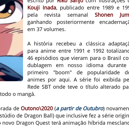
escrito por
Riko Sanjo
com ilustrações 
Kouji Inada
, publicado entre 1989 e 19
pela revista semanal
Shonen Ju
ganhando posteriormente encadernaç
em 37 volumes.
A história recebeu a clássica adaptaç
para anime entre 1991 e 1992 totalizan
46 episódios que vieram para o Brasil c
dublagem em nosso idioma durante
primeiro "boom" de popularidade d
animes por aqui. A série foi exibida pe
Rede SBT onde teve o título alterado pa
todo o mangá.
orada de
Outono\2020
(
a partir de Outubro
) novamen
údio de Dragon Ball) que inclusive fez a série origin
 o novo Dragon Quest terá animação híbrida mesclan