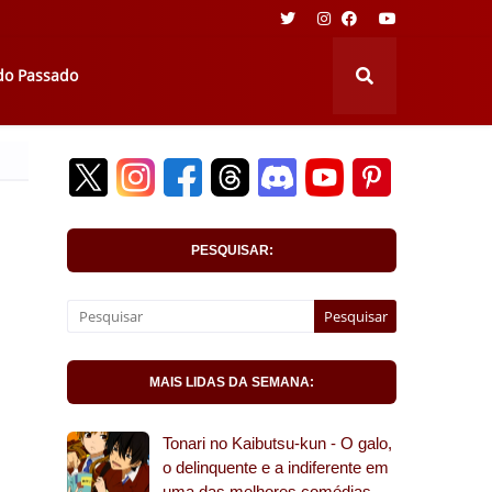
 do Passado
PESQUISAR:
MAIS LIDAS DA SEMANA:
Tonari no Kaibutsu-kun - O galo,
o delinquente e a indiferente em
uma das melhores comédias