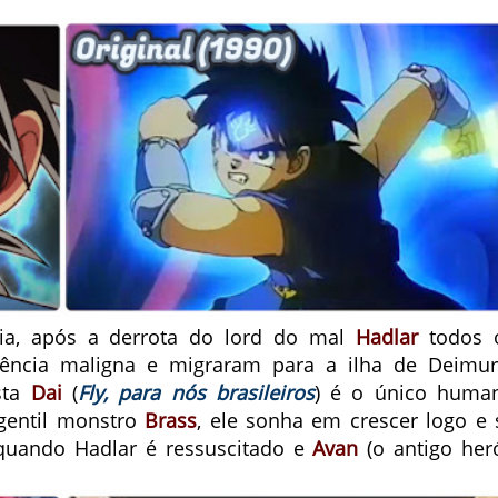
ia, após a derrota do lord do mal
Hadlar
todos 
uência maligna e migraram para a ilha de Deimur
sta
Dai
(
Fly, para nós brasileiros
) é o único huma
 gentil monstro
Brass
, ele sonha em crescer logo e 
quando Hadlar é ressuscitado e
Avan
(o antigo heró