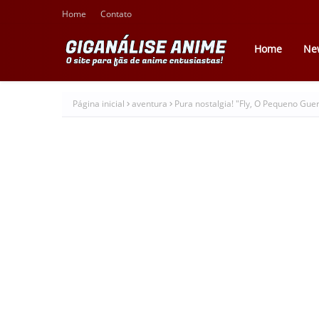
Home
Contato
Home
Ne
Página inicial
aventura
Pura nostalgia! "Fly, O Pequeno Gue