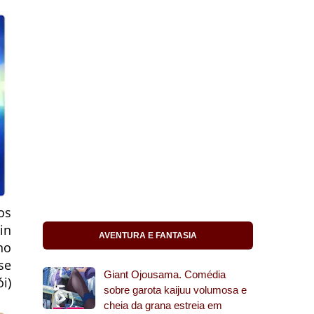
os
in
AVENTURA E FANTASIA
no
se
Giant Ojousama. Comédia
i)
sobre garota kaijuu volumosa e
cheia da grana estreia em