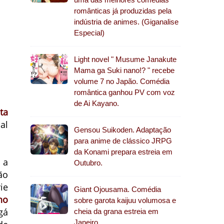
românticas já produzidas pela
indústria de animes. (Giganalise
Especial)
Light novel " Musume Janakute
Mama ga Suki nano!? " recebe
volume 7 no Japão. Comédia
romântica ganhou PV com voz
de Ai Kayano.
ta
al
Gensou Suikoden. Adaptação
para anime de clássico JRPG
da Konami prepara estreia em
 a
Outubro.
ão
rie
Giant Ojousama. Comédia
no
sobre garota kaijuu volumosa e
gá
cheia da grana estreia em
Janeiro.