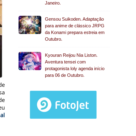
Janeiro.
Gensou Suikoden. Adaptação
para anime de clássico JRPG
da Konami prepara estreia em
Outubro.
Kyouran Reijou Nia Liston.
Aventura tensei com
protagonista loly agenda início
para 06 de Outubro.
de
sa
de
eu
al