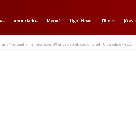
ws
Anunciados
Mangá
Light Novel
Filmes
Jóias
rreiro" vai ganhar remake após 30 anos da exibição original! (Giganálise News)