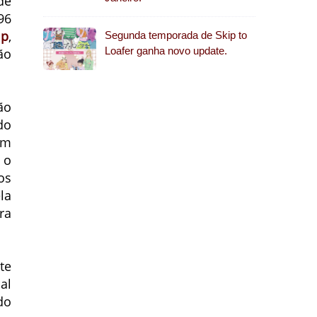
de
96
mp
,
Segunda temporada de Skip to
Loafer ganha novo update.
ão
ão
do
om
 o
os
la
ra
te
al
do