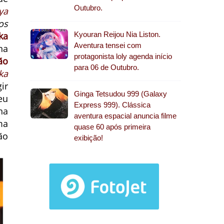
Outubro.
ya
os
ka
Kyouran Reijou Nia Liston.
Aventura tensei com
na
protagonista loly agenda início
ão
para 06 de Outubro.
ka
ir
Ginga Tetsudou 999 (Galaxy
eu
Express 999). Clássica
na
aventura espacial anuncia filme
ma
quase 60 após primeira
ão
exibição!