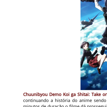
Chuunibyou Demo Koi ga Shitai: Take o
continuando a história do anime sendo
minutos de duração o filme dá prossegui