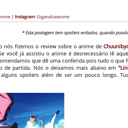
anime
|
Instagram:
Giganaliseanime
* Esta postagem tem spoilers evitados, quando possív
no nós fizemos o review sobre o anime de
Chuuniby
Se você já assistiu o anime é desnecessário lê aque
comendamos que dê uma conferida pois tudo o que f
to de partida. Nós o deixamos mais abaixo em
"Lin
alguns spoilers além de ser um pouco longo. Tu