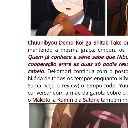
Chuunibyou Demo Koi ga Shitai: Take o
mantendo a mesma graça, embora os f
Quem já conhece a série sabe que Nib
cooperação entre as duas só podia res
cabelo
. Dekomori continua com o posto
hilária de todos os tempos enquanto Nibu
Sama (veja o review) o tempo todo.
Yuu
conversar com a mãe da garota sobre o f
o
Makoto
, a
Kumin
e a
Satone
também ma