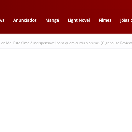
ws
Anunciados
Mangá
Light Novel
Filmes
Jóias
 on Me! Este filme é indispensável para quem curtiu o anime. (Giganalise Review