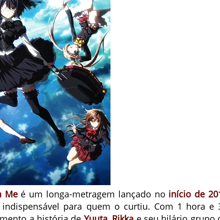
n Me
é um longa-metragem lançado no
início de 20
 indispensável para quem o curtiu. Com 1 hora e 
mento a história de
Yuuta
,
Rikka
e seu hilário grupo 