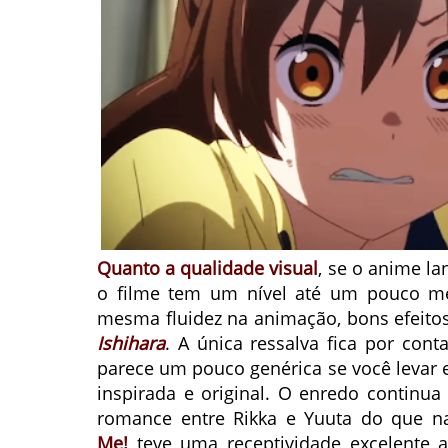
Quanto a qualidade visual
, se o anime l
o filme tem um nível até um pouco m
mesma fluidez na animação, bons efeito
Ishihara
. A única ressalva fica por con
parece um pouco genérica se você levar 
inspirada e original. O enredo continu
romance entre Rikka e Yuuta do que 
Me!
teve uma receptividade excelente 