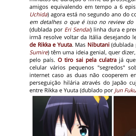
amigos equivalendo em tempo a 6 epi
Uchida
) agora está no segundo ano do c
em detalhes o que é isso no review do
(dublada por
Eri Sendai
) linha dura e 
irmã resolve voltar da Itália desejando 
de Rikka e Yuuta
. Mas
Nibutani
(dublada
Sumire
) têm uma ideia genial, quer dize
pelo país.
O tiro sai pela culatra
já que
celular vários pequenos "segredos" s
internet caso as duas não cooperem em
perseguição hilária através do Japão c
entre Rikka e Yuuta (dublado por
Jun Fuk