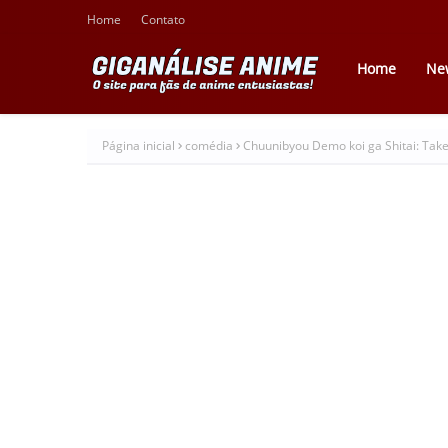
Home
Contato
Home
Ne
Página inicial
comédia
Chuunibyou Demo koi ga Shitai: Take