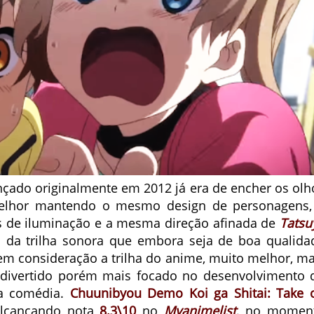
ançado originalmente em 2012 já era de encher os olh
elhor mantendo o mesmo design de personagens,
s de iluminação e a mesma direção afinada de
Tatsu
ta da trilha sonora que embora seja de boa qualida
em consideração a trilha do anime, muito melhor, ma
a divertido porém mais focado no desenvolvimento 
na comédia.
Chuunibyou Demo Koi ga Shitai: Take 
alcançando nota
8.3\10
no
Myanimelist
. no momen