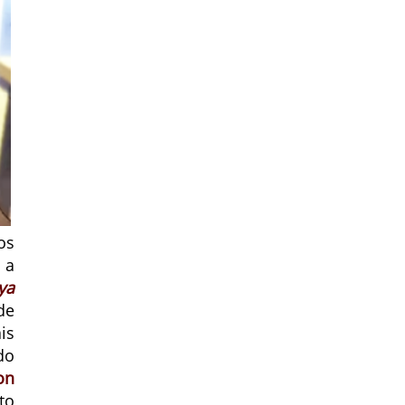
os
 a
ya
de
is
do
on
to