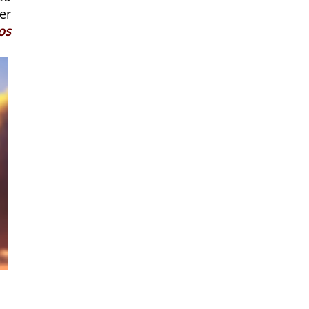
er
os