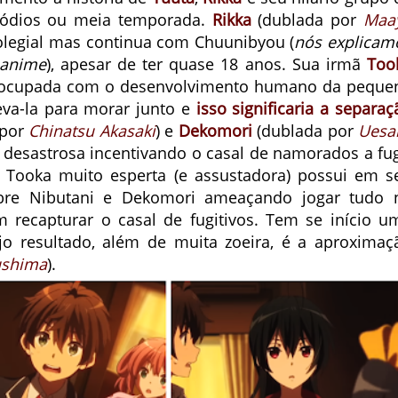
sódios ou meia temporada.
Rikka
(dublada por
Maa
olegial mas continua com Chuunibyou (
nós explicam
 anime
), apesar de ter quase 18 anos. Sua irmã
Too
preocupada com o desenvolvimento humano da peque
leva-la para morar junto e
isso significaria a separaç
 por
Chinatsu Akasaki
) e
Dekomori
(dublada por
Uesa
r, desastrosa incentivando o casal de namorados a fug
 Tooka muito esperta (e assustadora) possui em s
obre Nibutani e Dekomori ameaçando jogar tudo 
 recapturar o casal de fugitivos. Tem se início u
ujo resultado, além de muita zoeira, é a aproximaç
ushima
).