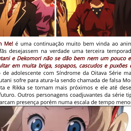
n Me!
é uma continuação muito bem vinda ao ani
ãs desejassem na verdade uma terceira temporad
utani e Dekomori não se dão bem nem um pouco e
ultar em muita briga, sopapos, cascudos e puxões 
 de adolescente com Síndrome da Oitava Série ma
tani sofre para atura-la sendo chamada de falsa Mor
ta e Rikka se tornam mais próximos e ele até dese
uturo. Outros personagens coadjuvantes da série ti
rcam presença porém numa escala de tempo meno