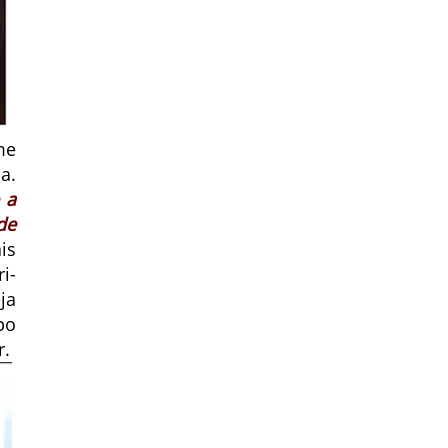
me
a.
 a
de
is
i-
ja
po
r.