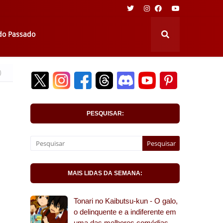
 do Passado
)
PESQUISAR:
MAIS LIDAS DA SEMANA:
Tonari no Kaibutsu-kun - O galo,
o delinquente e a indiferente em
uma das melhores comédias