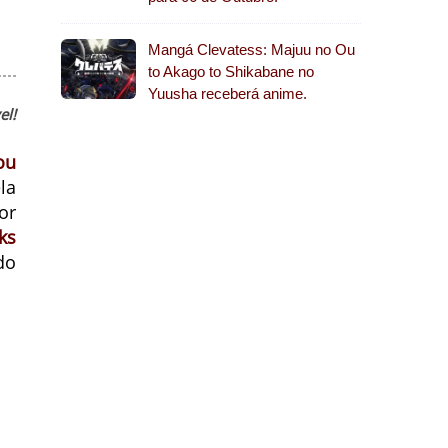
Mangá Clevatess: Majuu no Ou
to Akago to Shikabane no
Yuusha receberá anime.
el!
ou
la
or
ks
do