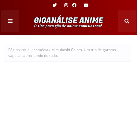
Página inicial
comédia
Mitsuboshi Colors. Um trio de garotas
sapecas aprontando de tudo.