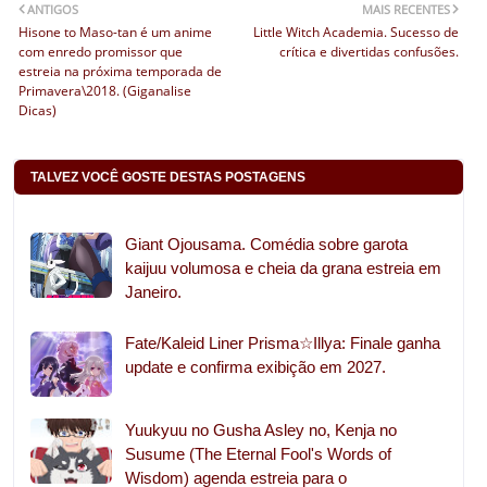
ANTIGOS
MAIS RECENTES
Hisone to Maso-tan é um anime
Little Witch Academia. Sucesso de
com enredo promissor que
crítica e divertidas confusões.
estreia na próxima temporada de
Primavera\2018. (Giganalise
Dicas)
TALVEZ VOCÊ GOSTE DESTAS POSTAGENS
Giant Ojousama. Comédia sobre garota
kaijuu volumosa e cheia da grana estreia em
Janeiro.
Fate/Kaleid Liner Prisma☆Illya: Finale ganha
update e confirma exibição em 2027.
Yuukyuu no Gusha Asley no, Kenja no
Susume (The Eternal Fool's Words of
Wisdom) agenda estreia para o