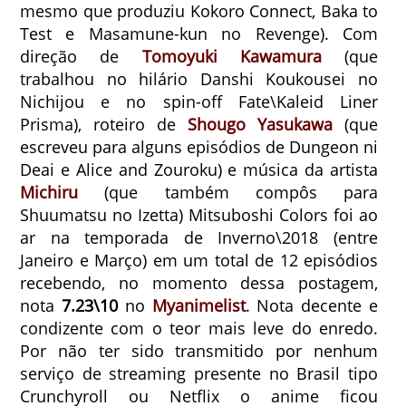
mesmo que produziu Kokoro Connect, Baka to
Test e Masamune-kun no Revenge). Com
direção de
Tomoyuki Kawamura
(que
trabalhou no hilário Danshi Koukousei no
Nichijou e no spin-off Fate\Kaleid Liner
Prisma), roteiro de
Shougo Yasukawa
(que
escreveu para alguns episódios de Dungeon ni
Deai e Alice and Zouroku) e música da artista
Michiru
(que também compôs para
Shuumatsu no Izetta) Mitsuboshi Colors foi ao
ar na temporada de Inverno\2018 (entre
Janeiro e Março) em um total de 12 episódios
recebendo, no momento dessa postagem,
nota
7.23\10
no
Myanimelist
. Nota decente e
condizente com o teor mais leve do enredo.
Por não ter sido transmitido por nenhum
serviço de streaming presente no Brasil tipo
Crunchyroll ou Netflix o anime ficou