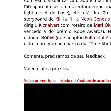
Com estilo visual caricaturado e infanti
tan
aparenta ser uma aventura emocion
light novel de base), ele terá direçã
storyboard de
Kill la Kill
e
Neon Genesis 
dirigiu
Kiznaiver
) com roteiro de
Mari Ok
vencedora do prêmio Kobe Awards). H
estúdio
Bones
(que adaptou
Fullmetal A
estréia programada para o dia 13 de Abr
Comente, precisamos de seu feedback.
Valeu e até a próxima.
Vídeo promocional linkado do Youtube de acordo c