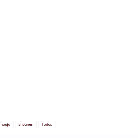
shoujo
shounen
Todos