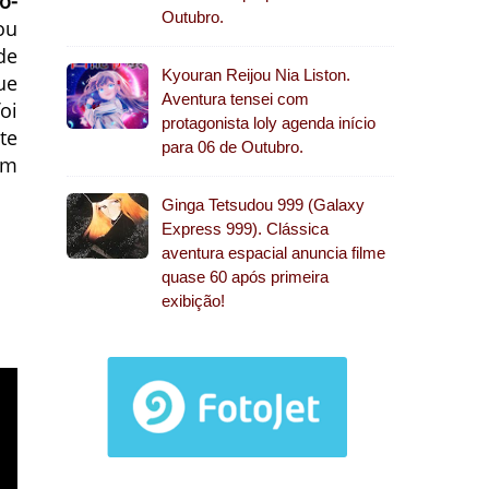
o-
Outubro.
ou
de
Kyouran Reijou Nia Liston.
ue
Aventura tensei com
oi
protagonista loly agenda início
te
para 06 de Outubro.
em
Ginga Tetsudou 999 (Galaxy
Express 999). Clássica
aventura espacial anuncia filme
quase 60 após primeira
exibição!