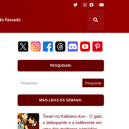
 do Passado
PESQUISAR:
MAIS LIDAS DA SEMANA:
Tonari no Kaibutsu-kun - O galo,
o delinquente e a indiferente em
uma das melhores comédias