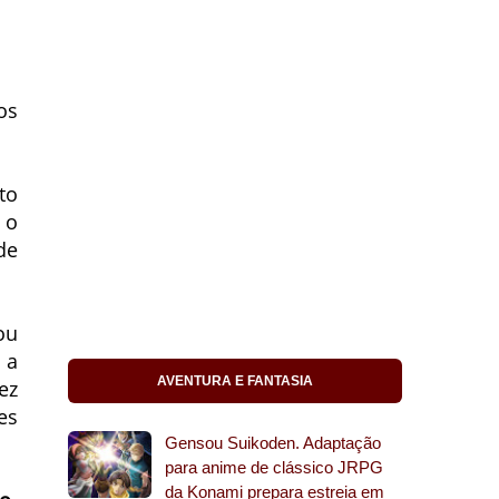
os
to
 o
de
ou
 a
AVENTURA E FANTASIA
ez
es
Gensou Suikoden. Adaptação
para anime de clássico JRPG
da Konami prepara estreia em