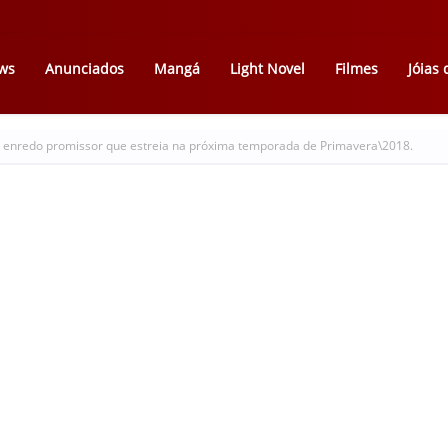
ws
Anunciados
Mangá
Light Novel
Filmes
Jóias
 enredo promissor que estreia na próxima temporada de Primavera\2018.