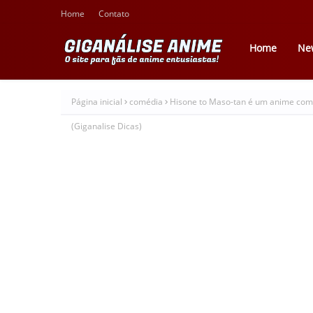
Home
Contato
Home
Ne
Página inicial
comédia
Hisone to Maso-tan é um anime com
(Giganalise Dicas)