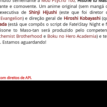
l muito semelhante a
Mob Psycho 100
,
Hisone to Mas
ante e comovente. Um anime original (sem mangá 
o executiva de
Shinji Hijushi
(este que foi diretor 
Evangelion
) e direção geral de
Hiroshi Kobayashi
(q
ada
(está que compôs o script de Fate\Stay Night e f
isone to Maso-tan será produzido pelo competen
lchemist Brotherhood
e
Boku no Hero Academia
) e t
il. Estamos aguardando!
om direitos de API.