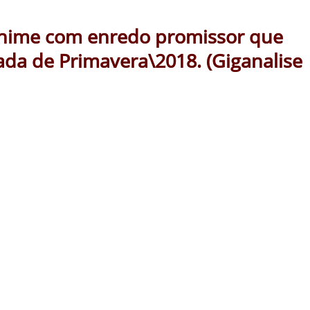
anime com enredo promissor que
da de Primavera\2018. (Giganalise