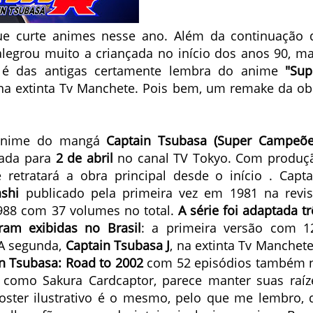
ue curte animes nesse ano. Além da continuação 
alegrou muito a criançada no início dos anos 90, ma
é das antigas certamente lembra do anime
"Sup
na extinta Tv Manchete. Pois bem, um remake da ob
m anime do mangá
Captain Tsubasa (Super Campeõe
mada para
2 de abril
no canal TV Tokyo. Com produç
 retratará a obra principal desde o início . Capta
ashi
publicado pela primeira vez em 1981 na revis
988 com 37 volumes no total.
A série foi adaptada tr
am exibidas no Brasil
: a primeira versão com 1
 A segunda,
Captain Tsubasa J
, na extinta Tv Manchete
n Tsubasa: Road to 2002
com 52 episódios também 
como Sakura Cardcaptor, parece manter suas raíz
oster ilustrativo é o mesmo, pelo que me lembro, 