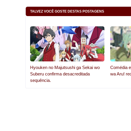
TALVEZ VOCÊ GOSTE DESTAS POSTAGENS
Hyouken no Majutsushi ga Sekai wo
Comédia es
Suberu confirma desacreditada
wa Aru! re
sequência.