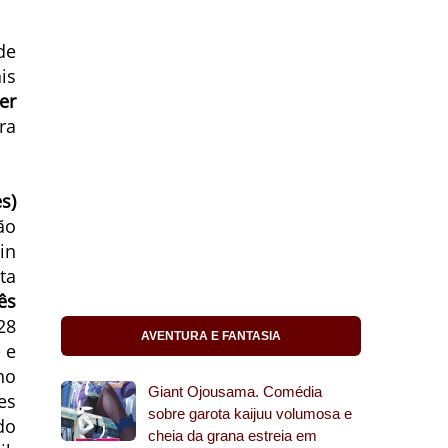
de
is
er
ra
s)
ão
in
ta
ês
28
AVENTURA E FANTASIA
 e
no
Giant Ojousama. Comédia
es
sobre garota kaijuu volumosa e
do
cheia da grana estreia em