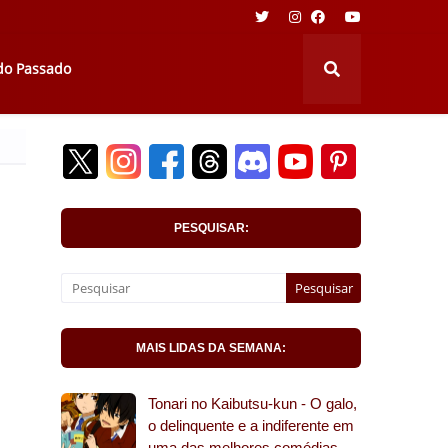
 do Passado
PESQUISAR:
MAIS LIDAS DA SEMANA:
Tonari no Kaibutsu-kun - O galo,
o delinquente e a indiferente em
uma das melhores comédias