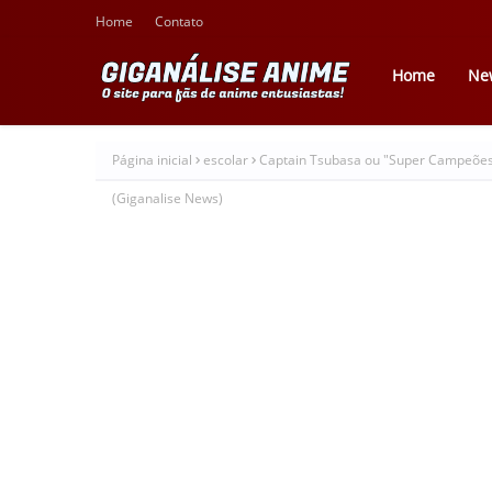
Home
Contato
Home
Ne
Página inicial
escolar
Captain Tsubasa ou "Super Campeões"
(Giganalise News)