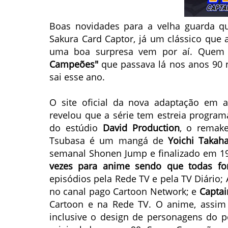
Boas novidades para a velha guarda q
Sakura Card Captor, já um clássico que 
uma boa surpresa vem por aí. Quem 
Campeões"
que passava lá nos anos 90 
sai esse ano.
O site oficial da nova adaptação e
revelou que a série tem estreia progra
do estúdio
David Production
, o remake
Tsubasa é um mangá de
Yoichi Takah
semanal Shonen Jump e finalizado em 1
vezes para anime
sendo que todas for
episódios pela Rede TV e pela TV Diário;
no canal pago Cartoon Network; e
Captai
Cartoon e na Rede TV. O anime, assim 
inclusive o design de personagens do p