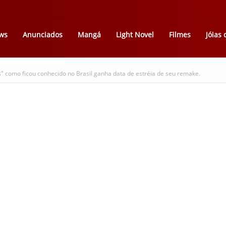
ws
Anunciados
Mangá
Light Novel
Filmes
Jóias
 como ficou conhecido no Brasil ganha data de estréia de seu remake.