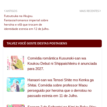
ANTIGOS
MAIS RECENTES
Futsutsuka na Akujou.
Fantasia/romance imperial sobre
heroína e vilã que trocam de
identidade estreia em 12 de Julho.
TALVEZ VOCÊ GOSTE DESTAS POSTAGENS
Comédia romântica Kusunoki-san wa
Koukou Debut ni Shippaishiteiru é anunciada
para 2027.
Hanaori-san wa Tensei Shite mo Kenka ga
Shitai. Comédia sobre professor Maou
perseguido por heroína que o derrotou no
passado estreia em 11 de Julho.
Season 2 de Seihantai na Kimi to Boku (You