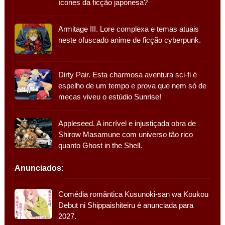
ícones da ficção japonesa?
Armitage III. Lore complexa e temas atuais
neste ofuscado anime de ficção cyberpunk.
Dirty Pair. Esta charmosa aventura sci-fi é
espelho de um tempo e prova que nem só de
mecas viveu o estúdio Sunrise!
Appleseed. A incrível e injustiçada obra de
Shirow Masamune com universo tão rico
quanto Ghost in the Shell.
Anunciados:
Comédia romântica Kusunoki-san wa Koukou
Debut ni Shippaishiteiru é anunciada para
2027.