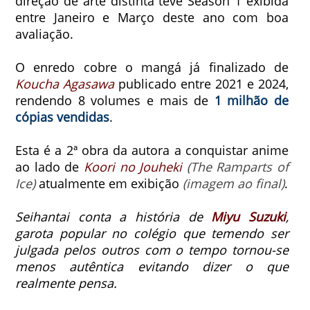
direção de arte distinta teve Season 1 exibida
entre Janeiro e Março deste ano com boa
avaliação.
O enredo cobre o mangá já finalizado de
Koucha Agasawa
publicado entre 2021 e 2024,
rendendo 8 volumes e mais de
1 milhão de
cópias vendidas
.
Esta é a 2ª obra da autora a conquistar anime
ao lado de
Koori no Jouheki
(The Ramparts of
Ice)
atualmente em exibição
(imagem ao final)
.
Seihantai conta a história de
Miyu Suzuki
,
garota popular no colégio que temendo ser
julgada pelos outros com o tempo tornou-se
menos autêntica evitando dizer o que
realmente pensa.