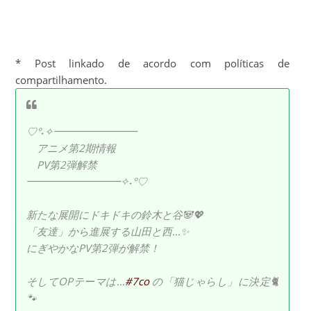
* Post linkado de acordo com políticas de
compartilhamento.
♡°˖✧━━━━━━━━
アニメ第2期情報
PV第2弾解禁
━━━━━━━━━✧˖°♡
新たな展開にドキドキの鈴木と谷🐼💖
「友達」から進展する山田と西…✨
にぎやかなPV第2弾が解禁！
そしてOPテーマは…
#7co
の「猫じゃらし」に決定🐈
🐾