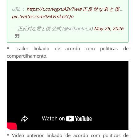
URL：
https://t.co/wgxuAZv7wl
#正反対な君と僕
…
pic.twitter.com/tE4VmkeZQo
— 正反対な君と僕 公式 (@seihantai_x)
May 25, 2026
* Trailer linkado de acordo com políticas de
compartilhamento.
* Vídeo anterior linkado de acordo com políticas de