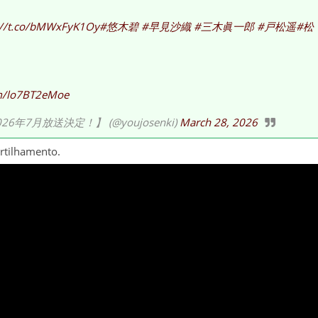
://t.co/bMWxFyK1Oy
#悠木碧
#早見沙織
#三木眞一郎
#戸松遥
#松
om/lo7BT2eMoe
7月放送決定！】 (@youjosenki)
March 28, 2026
artilhamento.