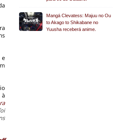
da
Mangá Clevatess: Majuu no Ou
to Akago to Shikabane no
ra
Yuusha receberá anime.
ns
 e
em
io
 à
ra
foi
ns