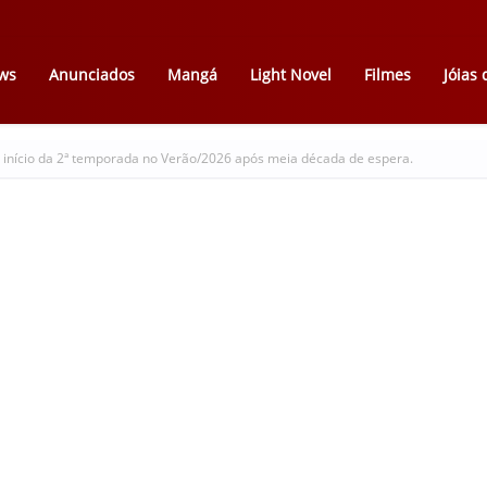
ws
Anunciados
Mangá
Light Novel
Filmes
Jóias
a início da 2ª temporada no Verão/2026 após meia década de espera.