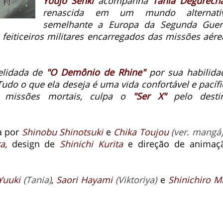
Youjo Senki
acompanha
Tania Degurecha
renascida em um mundo alternati
semelhante a Europa da Segunda Guer
feiticeiros militares encarregados das missões aére
pelidada de
"O Demônio de Rhine"
por sua habilida
Tudo o que ela deseja é uma vida confortável e pacífi
 missões mortais, culpa o
"Ser X"
pelo desti
a por
Shinobu Shinotsuki
e
Chika Toujou
(ver. mangá
ra
,
design de
Shinichi Kurita
e direção de animaç
Yuuki
(Tania)
,
Saori Hayami
(Viktoriya)
e
Shinichiro Mi