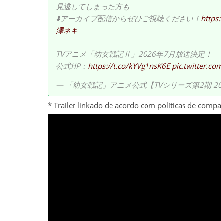
見逃してしまった方も
⬇️アーカイブ配信からぜひご視聴ください！
https
澤ネキ
TVアニメ「幼女戦記Ⅱ」2026年7月放送決定！
公式HP：
https://t.co/kYVg1nsK6E
pic.twitter.c
— 「幼女戦記」アニメ公式【TVシリーズ第2期 2026年
* Trailer linkado de acordo com políticas de comp