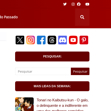
 do Passado
PESQUISAR:
MAIS LIDAS DA SEMANA:
Tonari no Kaibutsu-kun - O galo,
o delinquente e a indiferente em
uma das melhores comédias