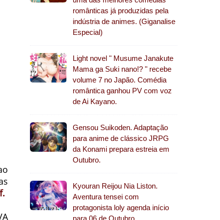
românticas já produzidas pela
indústria de animes. (Giganalise
Especial)
Light novel " Musume Janakute
Mama ga Suki nano!? " recebe
volume 7 no Japão. Comédia
romântica ganhou PV com voz
de Ai Kayano.
Gensou Suikoden. Adaptação
para anime de clássico JRPG
da Konami prepara estreia em
Outubro.
ao
as
Kyouran Reijou Nia Liston.
f.
Aventura tensei com
protagonista loly agenda início
VA
para 06 de Outubro.