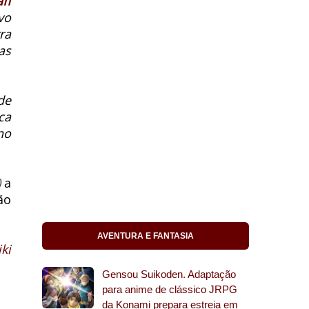
ff
vo
ra
as
de
ca
no
)
a
ão
AVENTURA E FANTASIA
ki
Gensou Suikoden. Adaptação
para anime de clássico JRPG
da Konami prepara estreia em