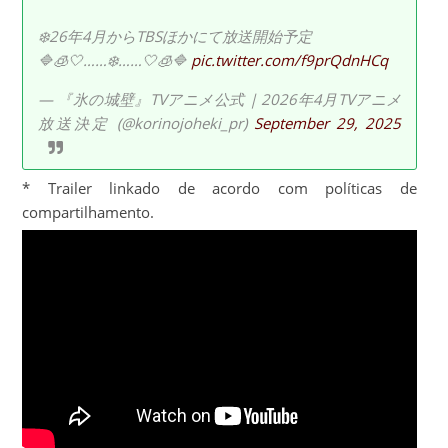
❄️26年4月からTBSほかにて放送開始予定
🔷🧊🤍……❄️……🤍🧊🔷
pic.twitter.com/f9prQdnHCq
— 『氷の城壁』TVアニメ公式 | 2026年4月TVアニメ
放送決定 (@korinojoheki_pr)
September 29, 2025
* Trailer linkado de acordo com políticas de
compartilhamento.