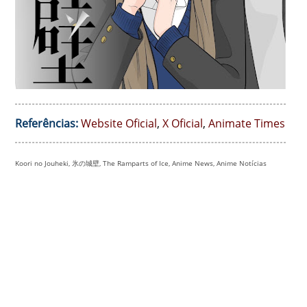
Referências:
Website Oficial
,
X Oficial
,
Animate Times
Koori no Jouheki, 氷の城壁, The Ramparts of Ice, Anime News, Anime Notícias