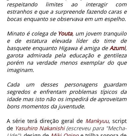
respeitando limites ao interagir com
estranhos e que a surpreende fazendo caras e
bocas enquanto se observava em um espelho.
Minato é colega de
Youta
, um jovem tranquilo
e de estatura elevada líder do time de
basquete enquanto Higawa é amiga de
Azumi
,
garota admirada pela educação e gentileza
porém na verdade menos exemplar do que
imaginam.
Cada um desses personagens guardam
segredos e enfrentam problemas típicos da
idade mas isto não os impedirá de aproveitam
bons momentos da juventude.
A série terá direção geral de
Mankyuu
, script
de
Yasuhiro Nakanishi
(escreveu para "Mecha-
Ude")
, design de
Miki Ogino
e trilha sonora de