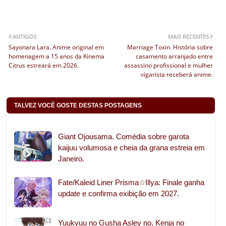
ANTIGOS
MAIS RECENTES
Sayonara Lara. Anime original em
Marriage Toxin. História sobre
homenagem a 15 anos da Kinema
casamento arranjado entre
Citrus estreará em 2026.
assassino profissional e mulher
vigarista receberá anime.
TALVEZ VOCÊ GOSTE DESTAS POSTAGENS
Giant Ojousama. Comédia sobre garota
kaijuu volumosa e cheia da grana estreia em
Janeiro.
Fate/Kaleid Liner Prisma☆Illya: Finale ganha
update e confirma exibição em 2027.
Yuukyuu no Gusha Asley no, Kenja no