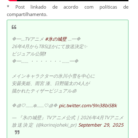
* Post linkado de acordo com políticas de
compartilhamento.
🔷━…TVアニメ
#氷の城壁
…━🔷
26年4月からTBSほかにて放送決定✨
ビジュアル公開❗️
🔷━…… ・・・・・・・……━🔷
メインキャラクターの氷川小雪を中心に
安曇美姫、雨宮 湊、日野陽太の4人が
描かれたティザービジュアル🧊
🔷🧊🤍……❄️……🤍🧊🔷
pic.twitter.com/9In38biSBk
— 『氷の城壁』TVアニメ公式 | 2026年4月TVアニメ
放送決定 (@korinojoheki_pr)
September 29, 2025