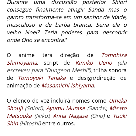
Durante uma discussão posterior Shiori
consegue finalmente atingir Sanda mas o
garoto transforma-se em um senhor de idade,
musculoso e de barba branca.
Seria ele o
velho Noel? Teria poderes para descobrir
onde Ono se encontra?
O anime terá direção de
Tomohisa
Shimoyama
, script de
Kimiko Ueno
(ela
escreveu para "Dungeon Meshi")
, trilha sonora
de
Tomoyuki Tanaka
e design/direção de
animação de
Masamichi Ishiyama
.
O elenco de voz incluirá nomes como
Umeka
Shouji
(Shiori)
,
Ayumu Murase
(Sanda)
,
Misato
Matsuoka
(Niko)
,
Anna Nagase
(Ono)
e
Yuuki
Shin
(Hitoshi)
entre outros.