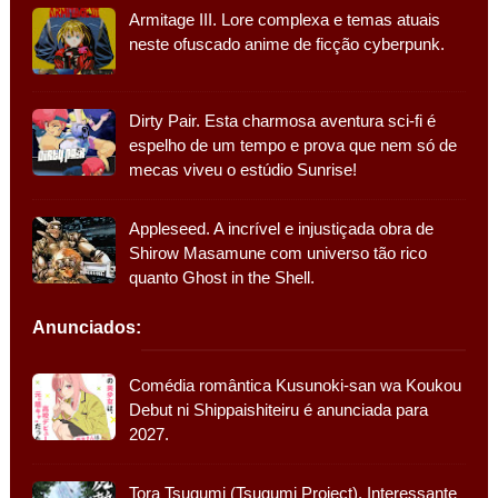
Armitage III. Lore complexa e temas atuais
neste ofuscado anime de ficção cyberpunk.
Dirty Pair. Esta charmosa aventura sci-fi é
espelho de um tempo e prova que nem só de
mecas viveu o estúdio Sunrise!
Appleseed. A incrível e injustiçada obra de
Shirow Masamune com universo tão rico
quanto Ghost in the Shell.
Anunciados:
Comédia romântica Kusunoki-san wa Koukou
Debut ni Shippaishiteiru é anunciada para
2027.
Tora Tsugumi (Tsugumi Project). Interessante