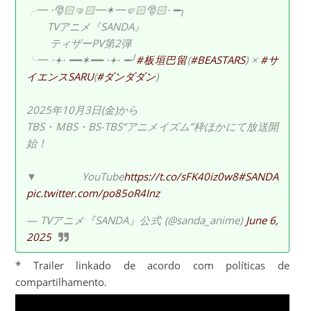
╭━ ⋅🎅🏻🤜🏻━✶━🤛🏻🎅🏻⋅ ━╮
TVアニメ『SANDA』
ティザーPV第2弾
╰━ ⋅𖥔⋅ ━━✶━━ ⋅𖥔⋅ ━╯
#板垣巴留
(
#BEASTARS
) ×
#サ
イエンスSARU
(
#ダンダダン
)
2025年10月3日(金)から
TBS・MBS・BS-TBS“アニメイズム”枠ほかにて放送開
始！
▼YouTube
https://t.co/sFK40iz0w8
#SANDA
pic.twitter.com/po85oR4Inz
— TVアニメ『SANDA』公式 (@sanda_anime)
June 6,
2025
* Trailer linkado de acordo com políticas de
compartilhamento.