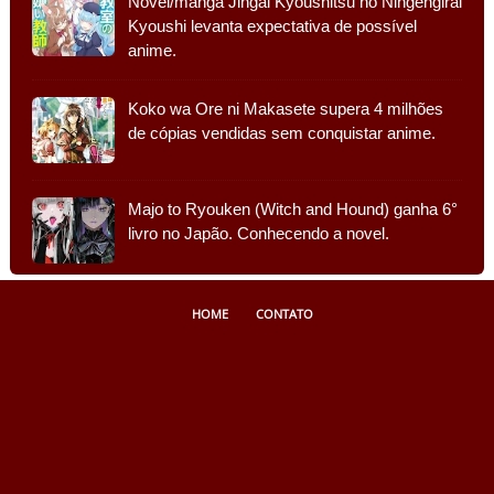
Novel/mangá Jingai Kyoushitsu no Ningengirai
Kyoushi levanta expectativa de possível
anime.
Koko wa Ore ni Makasete supera 4 milhões
de cópias vendidas sem conquistar anime.
Majo to Ryouken (Witch and Hound) ganha 6°
livro no Japão. Conhecendo a novel.
HOME
CONTATO