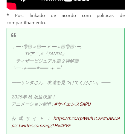
* Post linkado de acordo com políticas de
compartilhamento.
╭━ ⋅🎅🏻🤜🏻━ ✶ ━🤛🏻🎅🏻⋅ ━╮
TVアニメ『SANDA』
ティザービジュアル第２弾解禁
╰━ ⋅𖥔⋅━━━✶━━━ ⋅𖥔⋅ ━╯
━━サンタさん、友達を見つけてください。━━
2025年 秋 放送決定！
アニメーション制作:
#サイエンスSARU
公式サイト：
https://t.co/rpIW0lOCzP
#SANDA
pic.twitter.com/aqg1Hx4PVF