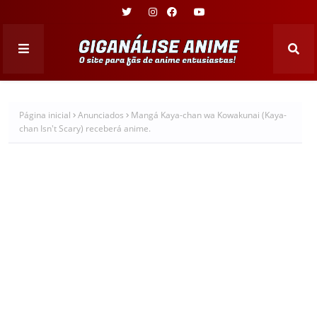
Página inicial
Anunciados
Mangá Kaya-chan wa Kowakunai (Kaya-
chan Isn't Scary) receberá anime.