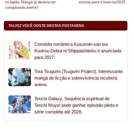
no Japão. Mangá já deveria ter
estreia para o Inverno/2025.
conquistado anime?
TALVEZ VOCÊ GOSTE DESTAS POSTAGENS
Comédia romântica Kusunoki-san wa
Koukou Debut ni Shippaishiteiru é anunciada
para 2027.
Tora Tsugumi (Tsugumi Project). Interessante
mangá de ficção e sobrevivência receberá
anime.
Tenchi Galaxy. Sequência espiritual de
Tenchi Muyo! pode ganhar episódio piloto e
série completa até 2028.