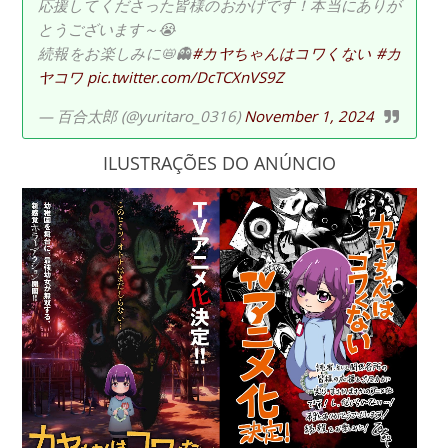
応援してくださった皆様のおかげです！本当にありが
とうございます～😭
続報をお楽しみに📛👻
#カヤちゃんはコワくない
#カ
ヤコワ
pic.twitter.com/DcTCXnVS9Z
— 百合太郎 (@yuritaro_0316)
November 1, 2024
ILUSTRAÇÕES DO ANÚNCIO