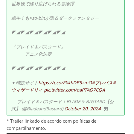
世界観で繰り広げられる冒険譚
蝸牛くも×so-binが贈るダークファンタジー
◤◢◤◢◤◢◤◢◤◢◤◢
『ブレイド＆バスタード』
アニメ化決定
◤◢◤◢◤◢◤◢◤◢◤◢
▼特設サイト
https://t.co/EXkhDB5zmO
#ブレバス
#
ウィザードリィ
pic.twitter.com/oaPTAO7CQA
— ブレイド＆バスタード｜BLADE & BASTARD【公
式】 (@BladeandBastard)
October 20, 2024
* Trailer linkado de acordo com políticas de
compartilhamento.