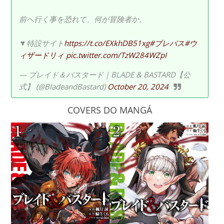
前へ行く事を恐れて、何が冒険者か。
▼特設サイト
https://t.co/EXkhDB51xg
#ブレバス
#ウ
ィザードリィ
pic.twitter.com/TzW284WZpI
— ブレイド＆バスタード｜BLADE & BASTARD【公
式】 (@BladeandBastard)
October 20, 2024
COVERS DO MANGÁ