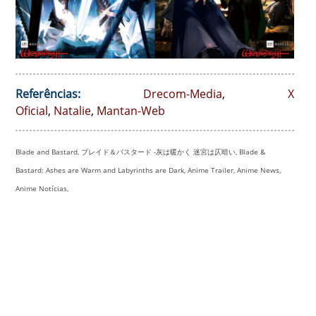
Referências:
Drecom-Media
,
X
Oficial
,
Natalie
,
Mantan-Web
Blade and Bastard, ブレイド＆バスタード -灰は暖かく 迷宮は仄暗い, Blade &
Bastard: Ashes are Warm and Labyrinths are Dark, Anime Trailer, Anime News,
Anime Notícias,