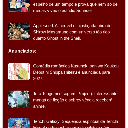
espelho de um tempo e prova que nem só de
mecas viveu o estúdio Sunrise!
Appleseed. A incrível e injustiçada obra de
Shirow Masamune com universo tão rico
quanto Ghost in the Shell.
Anunciados:
Comédia romântica Kusunoki-san wa Koukou
Debut ni Shippaishiteiru é anunciada para
2027.
Tora Tsugumi (Tsugumi Project). Interessante
mangá de ficção e sobrevivência receberá
anime.
Tenchi Galaxy. Sequência espiritual de Tenchi
Muyo! pode ganhar episódio piloto e série