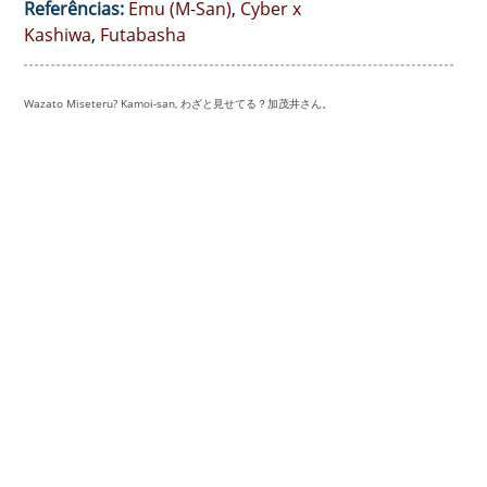
Referências:
Emu (M-San)
,
Cyber x
Kashiwa
,
Futabasha
Wazato Miseteru? Kamoi-san, わざと見せてる？加茂井さん。