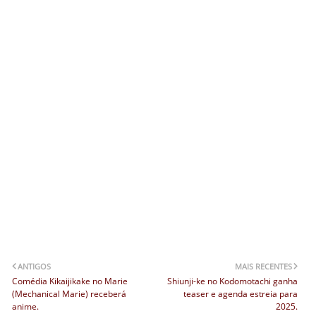
ANTIGOS
MAIS RECENTES
Comédia Kikaijikake no Marie
Shiunji-ke no Kodomotachi ganha
(Mechanical Marie) receberá
teaser e agenda estreia para
anime.
2025.