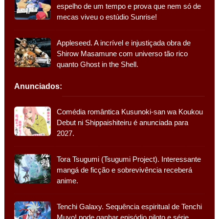
espelho de um tempo e prova que nem só de
mecas viveu o estúdio Sunrise!
Appleseed. A incrível e injustiçada obra de
Shirow Masamune com universo tão rico
quanto Ghost in the Shell.
Anunciados:
Comédia romântica Kusunoki-san wa Koukou
Debut ni Shippaishiteiru é anunciada para
2027.
Tora Tsugumi (Tsugumi Project). Interessante
mangá de ficção e sobrevivência receberá
anime.
Tenchi Galaxy. Sequência espiritual de Tenchi
Muyo! pode ganhar episódio piloto e série