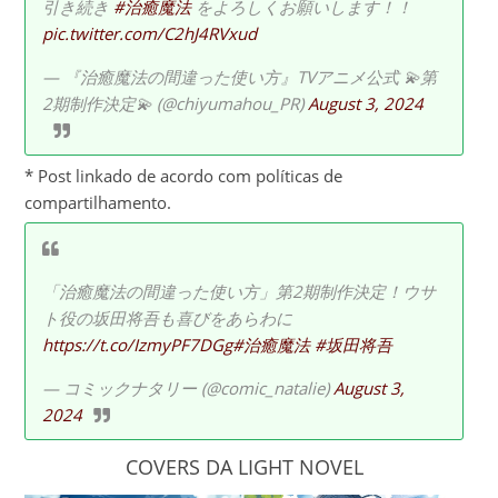
引き続き
#治癒魔法
をよろしくお願いします！！
pic.twitter.com/C2hJ4RVxud
— 『治癒魔法の間違った使い方』TVアニメ公式 💫第
2期制作決定💫 (@chiyumahou_PR)
August 3, 2024
* Post linkado de acordo com políticas de
compartilhamento.
「治癒魔法の間違った使い方」第2期制作決定！ウサ
ト役の坂田将吾も喜びをあらわに
https://t.co/IzmyPF7DGg
#治癒魔法
#坂田将吾
— コミックナタリー (@comic_natalie)
August 3,
2024
COVERS DA LIGHT NOVEL