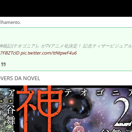
ilhamento.
神統記(テオゴニア)』がTVアニメ化決定！ 記念ティザービジュアル
Ti7FBZTclD
pic.twitter.com/ttNtpwF4u6
VERS DA NOVEL