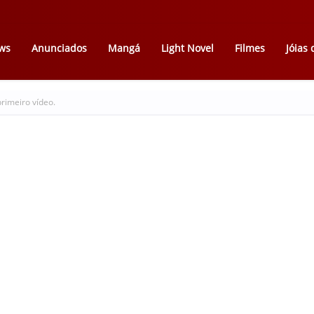
ws
Anunciados
Mangá
Light Novel
Filmes
Jóias
rimeiro vídeo.