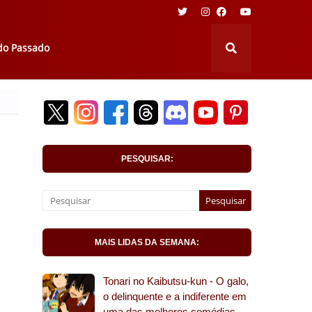
 do Passado
PESQUISAR:
MAIS LIDAS DA SEMANA:
Tonari no Kaibutsu-kun - O galo,
o delinquente e a indiferente em
uma das melhores comédias