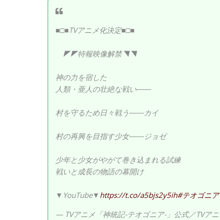
■□■TVアニメ化決定■□■
◤◤特報映像解禁◥◥
神の力を宿した
人類・亜人の壮絶な戦い――
村を守るため日々戦う――カイ
村の再興を目指す少女――ジョゼ
少年と少女がやがて巻き込まれる試練
戦いと成長の物語の幕開け
▼YouTube▼
https://t.co/a5bjs2y5ih
#テオゴニア
— TVアニメ「神統記-テオゴニア-」公式／TVアニメ化決定