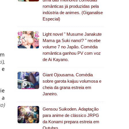
românticas já produzidas pela
indústria de animes. (Giganalise
Especial)
Light novel " Musume Janakute
Mama ga Suki nano!? " recebe
volume 7 no Japão. Comédia
romântica ganhou PV com voz
um
de Ai Kayano.
i)
,
 e
Giant Ojousama. Comédia
sobre garota kaijuu volumosa e
cheia da grana estreia em
ie
Janeiro.
 a
to)
Gensou Suikoden. Adaptação
para anime de clássico JRPG
da Konami prepara estreia em
Outubro.