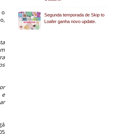
 o
Segunda temporada de Skip to
o,
Loafer ganha novo update.
ta
um
ra
os
or
 e
ar
gá
05