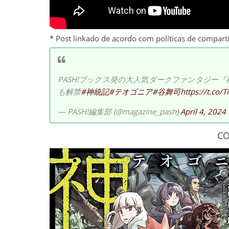
* Post linkado de acordo com políticas de compart
PASH!ブックス発の大人気ダークファンタジー『
も解禁
#神統記
#テオゴニア
#谷舞司
https://t.co/
— PASH!編集部 (@magazine_pash)
April 4, 2024
CO