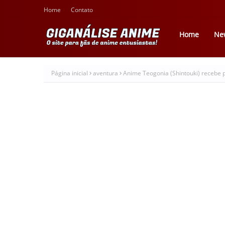
Home
Contato
Home
Ne
Página inicial
aventura
Anime Teogonia (Shintouki) recebe p