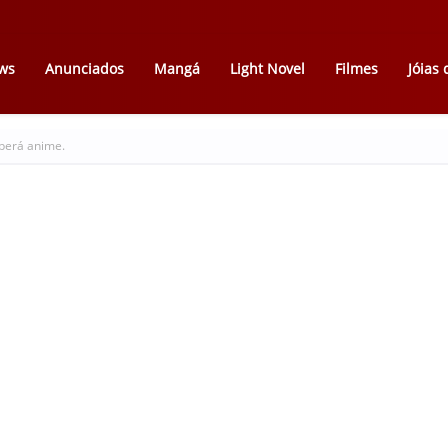
ws
Anunciados
Mangá
Light Novel
Filmes
Jóias
berá anime.