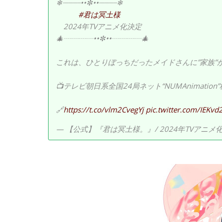
❄┈┈┈┈••✼••┈┈┈┈❄
#君は冥土様
2024年TVアニメ化決定
🎄┈┈┈┈••✼••┈┈┈┈🎄
これは、ひとりぼっちだったメイドさんに”家族”
📺テレビ朝日系全国24局ネット“NUMAnimatio
🔗
https://t.co/vlm2CvegYj
pic.twitter.com/IEKv
— 【公式】『君は冥土様。』/ 2024年TVアニメ化決定！