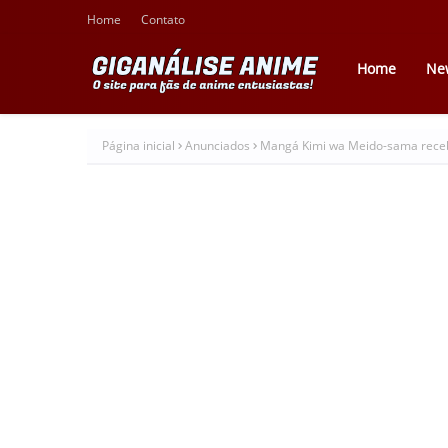
Home
Contato
Home
Ne
Página inicial
Anunciados
Mangá Kimi wa Meido-sama rece