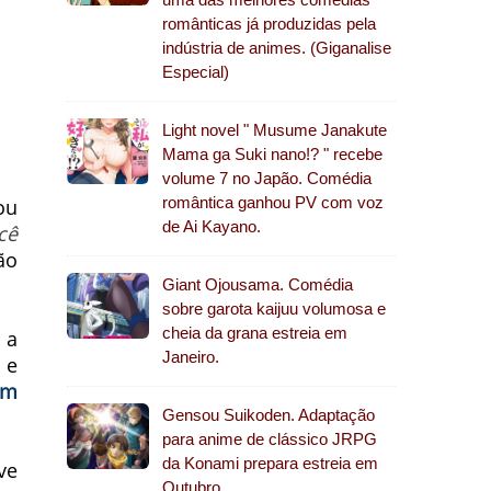
românticas já produzidas pela
indústria de animes. (Giganalise
Especial)
Light novel " Musume Janakute
Mama ga Suki nano!? " recebe
volume 7 no Japão. Comédia
romântica ganhou PV com voz
ou
de Ai Kayano.
cê
ão
Giant Ojousama. Comédia
sobre garota kaijuu volumosa e
cheia da grana estreia em
 a
Janeiro.
 e
um
Gensou Suikoden. Adaptação
para anime de clássico JRPG
da Konami prepara estreia em
ve
Outubro.