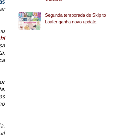
as
ar
Segunda temporada de Skip to
Loafer ganha novo update.
no
hi
sa
a,
ca
or
a,
as
mo
a.
al