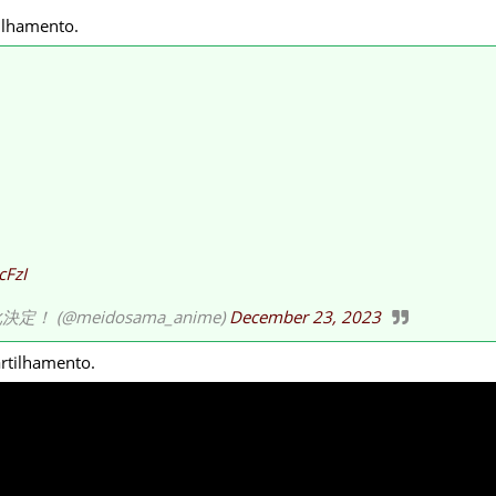
ilhamento.
cFzI
 (@meidosama_anime)
December 23, 2023
artilhamento.