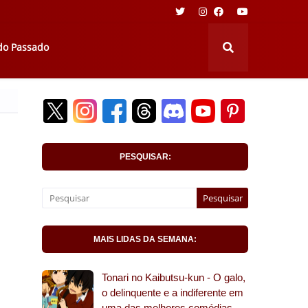
 do Passado
PESQUISAR:
MAIS LIDAS DA SEMANA:
Tonari no Kaibutsu-kun - O galo,
o delinquente e a indiferente em
uma das melhores comédias