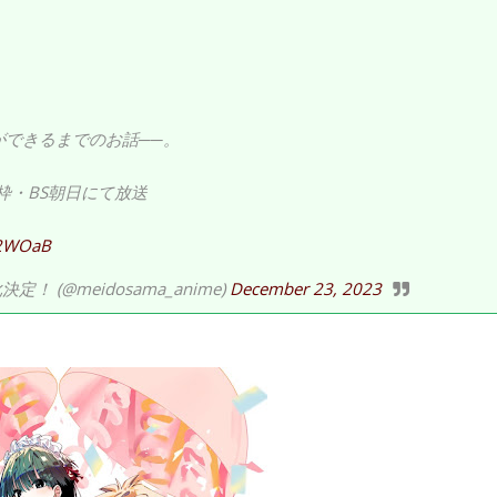
ができるまでのお話──。
n”枠・BS朝日にて放送
d2WOaB
 (@meidosama_anime)
December 23, 2023