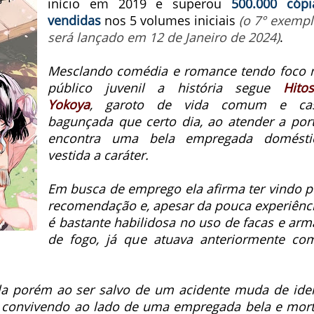
início em 2019 e superou
500.000 cópi
vendidas
nos 5 volumes iniciais
(o 7° exempl
será lançado em 12 de Janeiro de 2024)
.
Mesclando comédia e romance tendo foco 
público juvenil a história segue
Hitos
Yokoya
, garoto de vida comum e ca
bagunçada que certo dia, ao atender a port
encontra uma bela empregada domésti
vestida a caráter.
Em busca de emprego ela afirma ter vindo p
recomendação e, apesar da pouca experiênci
é bastante habilidosa no uso de facas e arm
de fogo, já que atuava anteriormente co
á-la porém ao ser salvo de um acidente muda de idei
da convivendo ao lado de uma empregada bela e mort